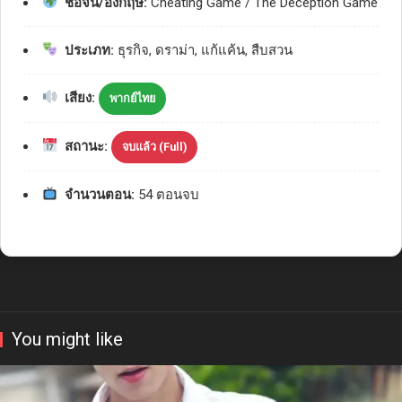
ชื่อจีน/อังกฤษ:
Cheating Game / The Deception Game
ประเภท:
ธุรกิจ, ดราม่า, แก้แค้น, สืบสวน
เสียง:
พากย์ไทย
สถานะ:
จบแล้ว (Full)
จำนวนตอน:
54 ตอนจบ
You might like