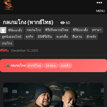
MENU
กลเกมโกง (พากย์ไทย)
60
กลเกมโกง
ซีรี่ย์จีนพากย์ไทย
ซีรี่ย์แนวตั้ง
ดราม่า
ซีรี่ย์แนวตั้ง
ดูหนังออนไลน์
ธุรกิจ
มินิซีรี่ย์จีน
ละครสั้น
สืบสวน
หักหลัง
เกมโกง
December 12, 2025
ซีรี่ย์จีน
กลเกมโกง
พากย์ไทย
54 ตอน
จบแล้ว