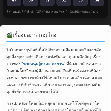
49
50
51
52
53
54
ลิงก์ตอนเป็นลิงก์จริง อ่านได้ทั้งผู้ใช้และระบบค้นหา ไม่มีสคริปต์หนักบนหน้าเว็บ
เรื่องย่อ: กลเกมโกง
ในโลกของธุรกิจที่เต็มไปด้วยความมืดมนและเงินตราคือ
ทุกสิ่ง ทุกย่างก้าวคือการแข่งขัน และทุกคนคือศัตรู เรื่อง
ราวของ
“ชายหนุ่มผู้ทะเยอทะยาน”
ที่ต้องเอาตัวรอดจาก
“กลเกมโกง”
ของผู้มีอำนาจและอดีตเพื่อนร่วมงานที่จ้อง
จะทำลายเขา เขาต้องใช้ไหวพริบ ความเฉลียวฉลาด และ
แผนการที่ซับซ้อนกว่าเพื่อจะสามารถอยู่รอดและทวงคืน
ทุกสิ่งที่ควรจะเป็นของเขาให้ได้
การหักหลังที่โหดเหี้ยมที่สุดมาจากคนที่ไว้ใจที่สุด ทำให้
เขาต้องเปลี่ยนจากนักธุรกิจธรรมดาให้กลายเป็นผู้ล่าที่ไร้