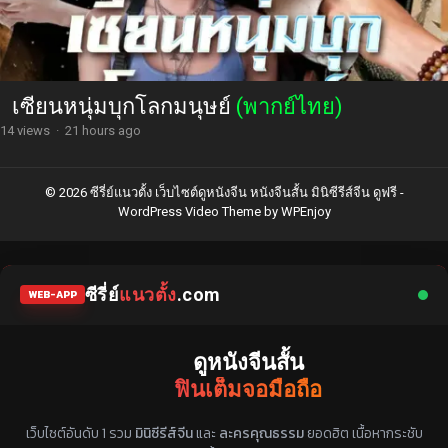
เซียนหนุ่มบุกโลกมนุษย์
(พากย์ไทย)
14 views
·
21 hours ago
© 2026 ซีรี่ย์แนวตั้ง เว็บไซต์ดูหนังจีน หนังจีนสั้น มินิซีรีส์จีน ดูฟรี -
WordPress Video Theme
by
WPEnjoy
ซีรี่ย์
แนวตั้ง
.com
WEB-APP
ดูหนังจีนสั้น
ฟินเต็มจอมือถือ
แหล่งรวมซีรี่ย์จีนแนวตั้ง พากย์ไทย ซับไทย
เว็บไซต์อันดับ 1 รวม
มินิซีรีส์จีน
และ
ละครคุณธรรม
ยอดฮิต เนื้อหากระชับ