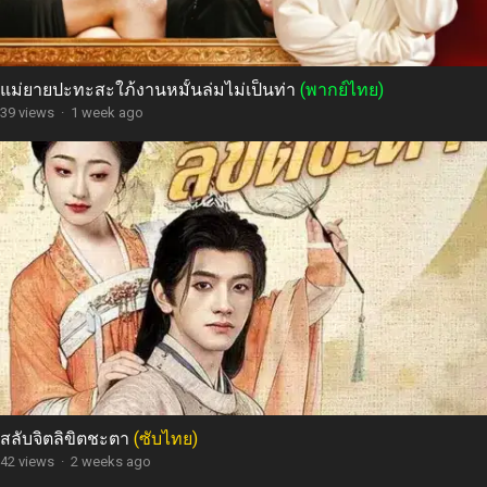
แม่ยายปะทะสะใภ้งานหมั้นล่มไม่เป็นท่า
(พากย์ไทย)
39 views
·
1 week ago
สลับจิตลิขิตชะตา
(ซับไทย)
42 views
·
2 weeks ago