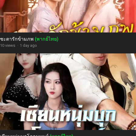
ชะตารักข้ามภพ
(พากย์ไทย)
10 views
·
1 day ago