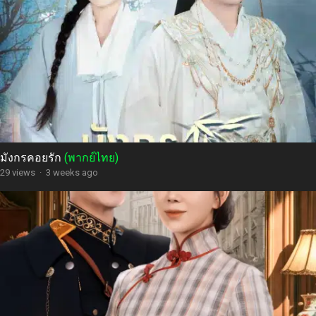
มังกรคอยรัก
(พากย์ไทย)
29 views
·
3 weeks ago