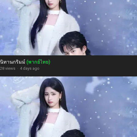
นิทานกริมม์
(พากย์ไทย)
28 views
·
4 days ago