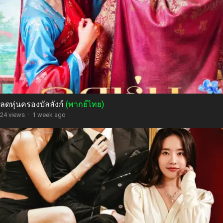
ลดหุ่นครองบัลลังก์
(พากย์ไทย)
24 views
·
1 week ago