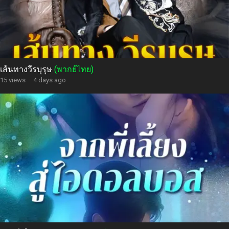
เส้นทางวีรบุรุษ
(พากย์ไทย)
15 views
·
4 days ago