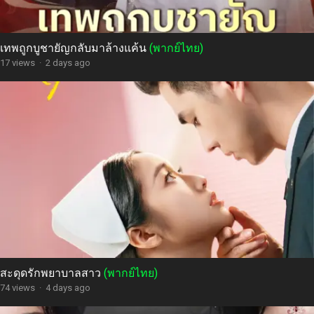
เทพถูกบูชายัญกลับมาล้างแค้น
(พากย์ไทย)
17 views
·
2 days ago
สะดุดรักพยาบาลสาว
(พากย์ไทย)
74 views
·
4 days ago