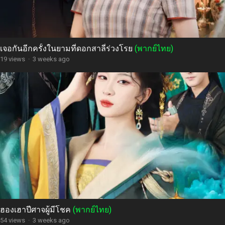
เจอกันอีกครั้งในยามที่ดอกสาลี่ร่วงโรย
(พากย์ไทย)
19 views
·
3 weeks ago
ฮองเฮาปีศาจผู้มีโชค
(พากย์ไทย)
54 views
·
3 weeks ago