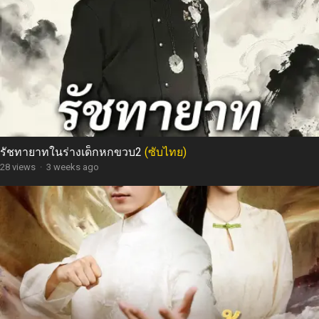
รัชทายาทในร่างเด็กหกขวบ2
(ซับไทย)
28 views
·
3 weeks ago