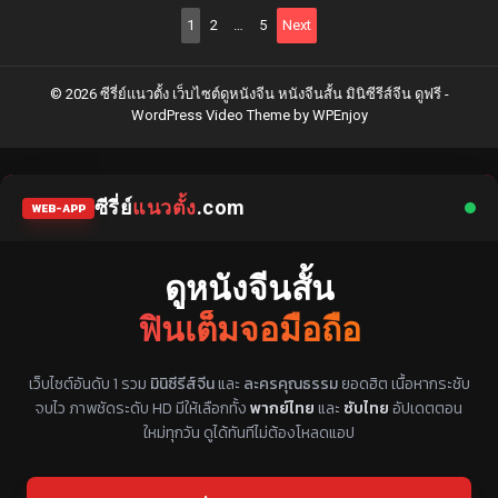
Posts
1
2
…
5
Next
pagination
© 2026 ซีรี่ย์แนวตั้ง เว็บไซต์ดูหนังจีน หนังจีนสั้น มินิซีรีส์จีน ดูฟรี -
WordPress Video Theme
by
WPEnjoy
ซีรี่ย์
แนวตั้ง
.com
WEB-APP
ดูหนังจีนสั้น
ฟินเต็มจอมือถือ
แหล่งรวมซีรี่ย์จีนแนวตั้ง พากย์ไทย ซับไทย
เว็บไซต์อันดับ 1 รวม
มินิซีรีส์จีน
และ
ละครคุณธรรม
ยอดฮิต เนื้อหากระชับ
จบไว ภาพชัดระดับ HD มีให้เลือกทั้ง
พากย์ไทย
และ
ซับไทย
อัปเดตตอน
ใหม่ทุกวัน ดูได้ทันทีไม่ต้องโหลดแอป