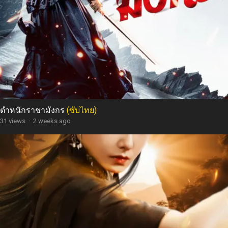
ตำหนักราชามังกร
(ซับไทย)
31 views
·
2 weeks ago