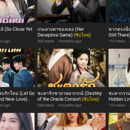
้ (So Close Yet
เกมลวงตาของเธอ (Her
หากตรงนั้นย
Deceptive Game)
(ซับไทย)
Still There
hs ago
305 views
·
4 months ago
113 views
·
บรักใหม่ (Let Go
ชะตารักชายาพยากรณ์ (Destiny
ชะตากรรมร
ind New Love)
of the Oracle Consort
(ซับไทย)
Hidden Lo
hs ago
228 views
·
4 months ago
113 views
·