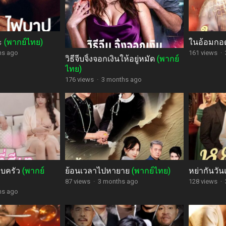
ะ
(พากย์ไทย)
ในอ้อมกอ
hs ago
161 views
·
วิธีจีบจิ้งจอกเงินให้อยู่หมัด
(พากย์
ไทย)
176 views
·
3 months ago
รอบครัว
(พากย์
ย้อนเวลาไปหายาย
(พากย์ไทย)
หย่ากันวัน
87 views
·
3 months ago
128 views
·
hs ago