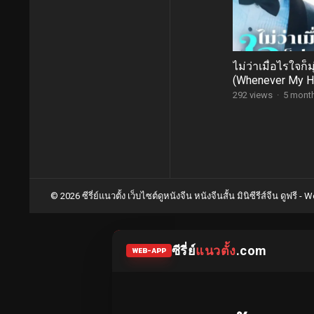
ไม่ว่าเมื่อไรใจก็
(Whenever My He
(ซับไทย)
292 views
·
5 mont
Posts
pagination
© 2026 ซีรี่ย์แนวตั้ง เว็บไซต์ดูหนังจีน หนังจีนสั้น มินิซีรีส์จีน ดูฟรี -
Wo
ซีรี่ย์
แนวตั้ง
.com
WEB-APP