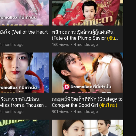
งใจ (Veil of the Heart
พลิกชะตาหญิงอ้วนผู้กู้แผ่นดิน
(Fate of the Plump Savior
(ซับ
ไทย)
4 months ago
160 views
·
4 months ago
จริงมาจากพันปีก่อน
กลยุทธ์พิชิตเด็กดีที่รัก (Strategy to
 Miss from a Thousand
Conquer the Good Girl
(ซับไทย)
o
(ซับไทย)
4 months ago
901 views
·
4 months ago