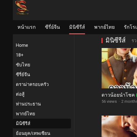
หน้าแรก
ซีรี่ย์จีน
มินิซีรีส์
พากย์ไทย
รักโร
มินิซีรีส์
รวม
Home
18+
ซับไทย
ซีรี่ย์จีน
ดราม่าครอบครัว
ต่อสู้
ดาวน้อยนำโชค
56 views
·
2 month
ท่านประธาน
พากย์ไทย
มินิซีรีส์
ย้อนยุค/เทพเซียน