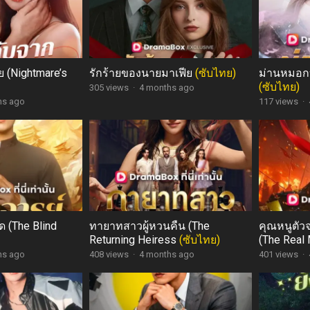
ย (Nightmare’s
รักร้ายของนายมาเฟีย
(ซับไทย)
ม่านหมอกบั
(ซับไทย)
305 views
·
4 months ago
hs ago
117 views
·
 (The Blind
ทายาทสาวผู้หวนคืน (The
คุณหนูตัว
Returning Heiress
(ซับไทย)
(The Real
Years Ag
hs ago
408 views
·
4 months ago
401 views
·