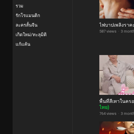
รวม
รักโรแมนติก
ไฟบาปเพลิงราค
ละครสั้นจีน
587 views
·
3 mont
เกิดใหม่/ทะลุมิติ
แก้แค้น
พื้นที่สีเทาในค
ไทย)
764 views
·
3 mont