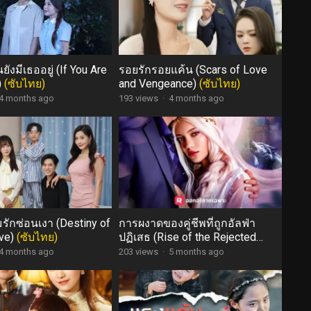
ังมีเธออยู่ (If You Are
รอยรักรอยแค้น (Scars of Love
)
(ซับไทย)
and Vengeance)
(ซับไทย)
4 months ago
193 views
·
4 months ago
ักซ่อนเงา (Destiny of
การผงาดของคู่ชีพที่ถูกอัลฟ่า
ve)
(ซับไทย)
ปฏิเสธ (Rise of the Rejected
Mate)
(ซับไทย)
4 months ago
203 views
·
5 months ago