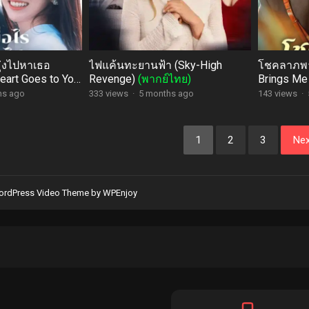
มุ่งไปหาเธอ
ไฟแค้นทะยานฟ้า (Sky-High
โชคลาภพา
art Goes to You
Revenge)
(พากย์ไทย)
Brings M
hs ago
333 views
·
5 months ago
143 views
·
1
2
3
Nex
rdPress Video Theme
by
WPEnjoy