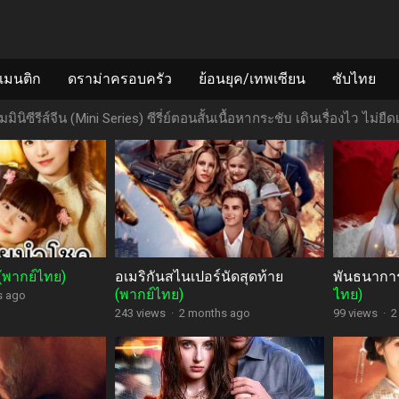
แมนติก
ดราม่าครอบครัว
ย้อนยุค/เทพเซียน
ซับไทย
มินิซีรีส์จีน (Mini Series) ซีรี่ย์ตอนสั้นเนื้อหากระชับ เดินเรื่องไว ไม่ยืดเ
(พากย์ไทย)
อเมริกันสไนเปอร์นัดสุดท้าย
พันธนาการ
(พากย์ไทย)
ไทย)
s ago
243 views
·
2 months ago
99 views
·
2