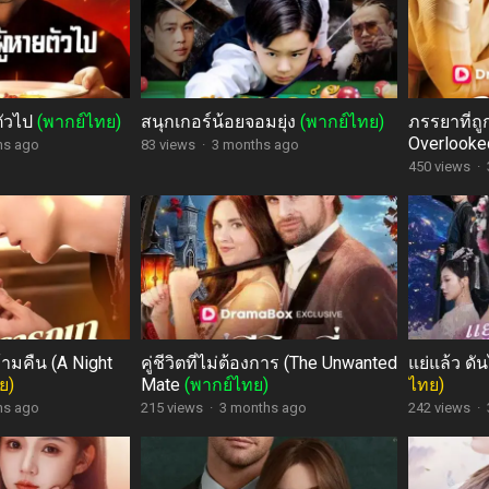
ตัวไป
(พากย์ไทย)
สนุกเกอร์น้อยจอมยุ่ง
(พากย์ไทย)
ภรรยาที่ถ
Overlooke
hs ago
83 views
·
3 months ago
450 views
·
ามคืน (A Night
คู่ชีวิตที่ไม่ต้องการ (The Unwanted
แย่แล้ว ด
ย)
Mate
(พากย์ไทย)
ไทย)
hs ago
215 views
·
3 months ago
242 views
·