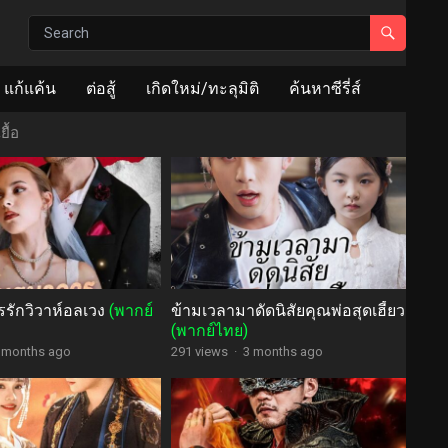
แก้แค้น
ต่อสู้
เกิดใหม่/ทะลุมิติ
ค้นหาซีรี่ส์
ยื้อ
รักวิวาห์อลเวง
(พากย์
ข้ามเวลามาดัดนิสัยคุณพ่อสุดเฮี้ยว
(พากย์ไทย)
 months ago
291 views
·
3 months ago