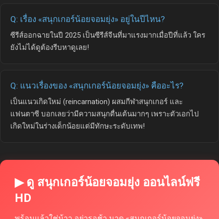
Q: เรื่อง «สนุกเกอร์น้อยจอมยุ่ง» อยู่ในปีไหน?
ซีรีส์ออกฉายในปี 2025 เป็นซีรีส์จีนที่มาแรงมากเมื่อปีที่แล้ว ใคร
ยังไม่ได้ดูต้องรีบหาดูเลย!
Q: แนวเรื่องของ «สนุกเกอร์น้อยจอมยุ่ง» คืออะไร?
เป็นแนวเกิดใหม่ (reincarnation) ผสมกีฬาสนุกเกอร์ และ
แฟนตาซี บอกเลยว่ามีความสนุกตื่นเต้นมากๆ เพราะตัวเอกไป
เกิดใหม่ในร่างเด็กน้อยแต่มีทักษะระดับเทพ!
▶ ดู สนุกเกอร์น้อยจอมยุ่ง ออนไลน์ฟรี
HD
พร้อมแล้วใช่ม้าา อย่ารอช้า มาดู «สนุกเกอร์น้อยจอมยุ่ง»