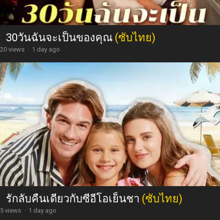
30วันฉันจะเป็นของคุณ
(ซับไทย)
20 views
·
1 day ago
รักลับคืนเดียวกับซีอีโอเย็นชา
(ซับไทย)
5 views
·
1 day ago