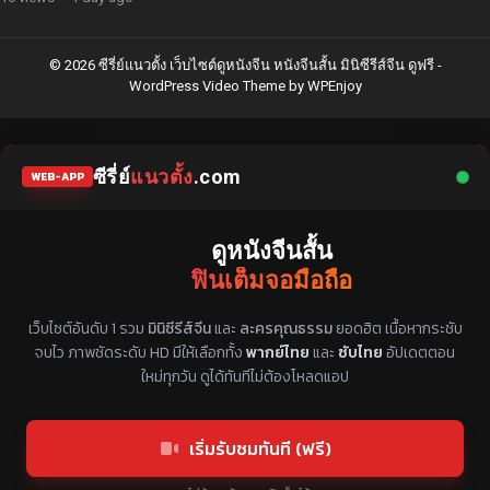
© 2026 ซีรี่ย์แนวตั้ง เว็บไซต์ดูหนังจีน หนังจีนสั้น มินิซีรีส์จีน ดูฟรี -
WordPress Video Theme
by
WPEnjoy
ซีรี่ย์
แนวตั้ง
.com
WEB-APP
ดูหนังจีนสั้น
ฟินเต็มจอมือถือ
แหล่งรวมซีรี่ย์จีนแนวตั้ง พากย์ไทย ซับไทย
เว็บไซต์อันดับ 1 รวม
มินิซีรีส์จีน
และ
ละครคุณธรรม
ยอดฮิต เนื้อหากระชับ
จบไว ภาพชัดระดับ HD มีให้เลือกทั้ง
พากย์ไทย
และ
ซับไทย
อัปเดตตอน
ใหม่ทุกวัน ดูได้ทันทีไม่ต้องโหลดแอป
เริ่มรับชมทันที (ฟรี)