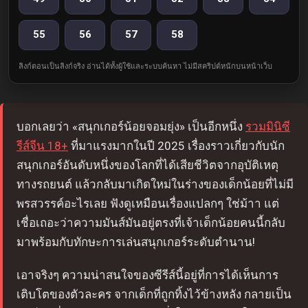
55
56
57
58
ลิงก์ตอนเป็นลิงก์จริง อ่านได้ทั้งผู้ใช้และระบบค้นหา ไม่มีสคริปต์หนักบนหน้าเว็บ
บอกเลยว่า «สนุกเกอร์น้อยจอมยุ่ง» เป็นอีกหนึ่ง
รวมมินิซี
รีส์จีน 18+
ที่มาแรงมากในปี 2025 เรื่องราวเกี่ยวกับนัก
สนุกเกอร์อันดับหนึ่งของโลกที่ได้เสียชีวิตจากอุบัติเหตุ
ทางรถยนต์ แล้วกลับมาเกิดใหม่ในร่างของเด็กน้อยที่ไม่มี
พรสวรรค์อะไรเลย ฟังดูเหมือนเรื่องแปลกๆ ใช่ม้าา แต่
เชื่อเถอะว่าความมันส์มันอยู่ตรงที่เจ้าเด็กน้อยคนนี้กลับ
มาพร้อมกับทักษะการเล่นสนุกเกอร์ระดับตำนาน!
เอาจริงๆ ความน่าสนใจของซีรีส์นี้อยู่ที่การได้เห็นการ
เติบโตของตัวละคร จากเด็กที่ถูกทิ้งไว้ข้างหลัง กลายเป็น