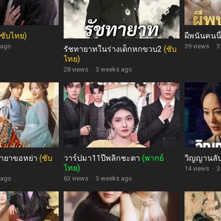
(ซับไทย)
ผีพนันคนน
 ago
39 views
·
3
รัชทายาทในร่างเด็กหกขวบ2
(ซับ
ไทย)
28 views
·
3 weeks ago
ชายาขอหย่า
(ซับ
วาร์ปมา11ปีพลิกชะตา
(พากย์
วิญญานลับ
ไทย)
14 views
·
3
 ago
63 views
·
3 weeks ago