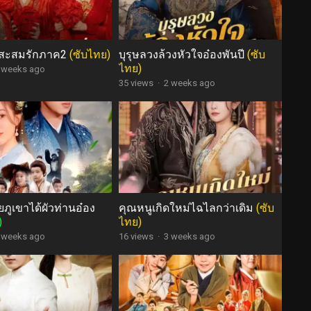
มาสะสมรักภาค2
(ซับไทย)
บุรุษลวงล้วงหัวใจอ๋องพันปี
(ซับ
ไทย)
 weeks ago
35 views
·
2 weeks ago
ยภูเขาได้ผัวท่านอ๋อง
คุณหนูเกิดใหม่ไฉไลกว่าเดิม
(ซับ
)
ไทย)
 weeks ago
16 views
·
3 weeks ago