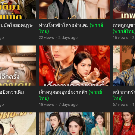
บบมัดใจยอดบุรุษ
ท่านโหวข้าใครอย่าแตะ
(พากย์
เทพถูกบูช
ไทย)
(พากย์ไทย
ago
22 views
·
2 days ago
16 views
·
2
อปังกว่าเดิม
เจ้าหนูจอมยุทธ์ผงาดฟ้า
(พากย์
หน้ากากรั
ไทย)
ไทย)
ago
18 views
·
7 days ago
57 views
·
1