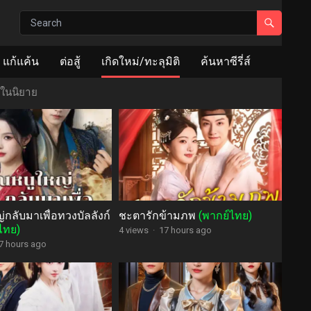
แก้แค้น
ต่อสู้
เกิดใหม่/ทะลุมิติ
ค้นหาซีรี่ส์
ปในนิยาย
กลับมาเพื่อทวงบัลลังก์
ชะตารักข้ามภพ
(พากย์ไทย)
ไทย)
4 views
·
17 hours ago
7 hours ago