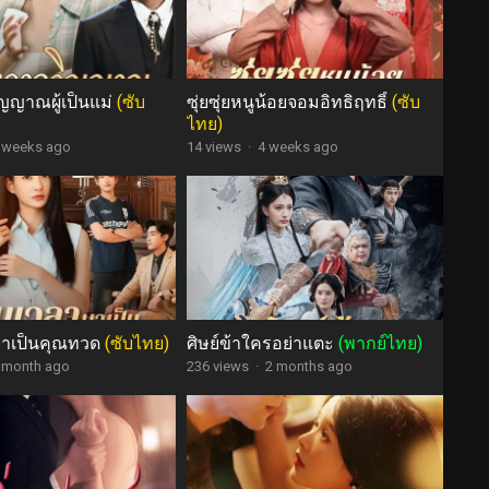
ิญญาณผู้เป็นแม่
(ซับ
ซุ่ยซุ่ยหนูน้อยจอมอิทธิฤทธิ์
(ซับ
ไทย)
 weeks ago
14 views
·
4 weeks ago
มาเป็นคุณทวด
(ซับไทย)
ศิษย์ข้าใครอย่าแตะ
(พากย์ไทย)
 month ago
236 views
·
2 months ago