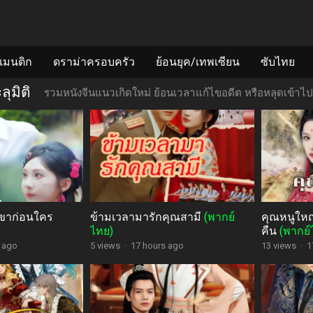
แมนติก
ดราม่าครอบครัว
ย้อนยุค/เทพเซียน
ซับไทย
ลุมิติ
รวมหนังจีนแนวเกิดใหม่ ย้อนเวลาแก้ไขอดีต หรือหลุดเข้าไ
กเขาก่อนใคร
ข้ามเวลามารักคุณสามี
(พากย์
คุณหนูใหญ่
ไทย)
คืน
(พากย์
 ago
5 views
·
17 hours ago
13 views
·
1