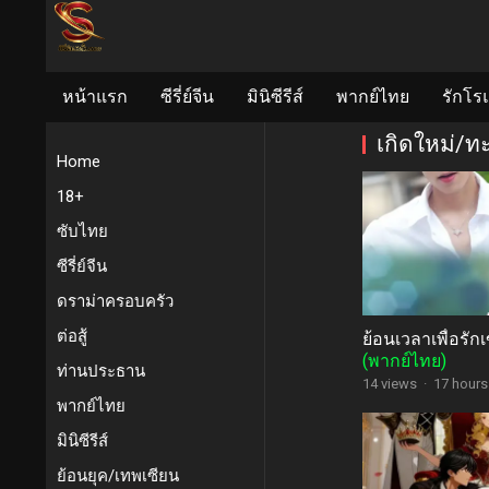
หน้าแรก
ซีรี่ย์จีน
มินิซีรีส์
พากย์ไทย
รักโร
เกิดใหม่/ทะ
Home
18+
ซับไทย
ซีรี่ย์จีน
ดราม่าครอบครัว
ต่อสู้
ย้อนเวลาเพื่อรั
(พากย์ไทย)
ท่านประธาน
14 views
·
17 hours
พากย์ไทย
มินิซีรีส์
ย้อนยุค/เทพเซียน