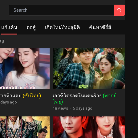
แก้แค้น
ต่อสู้
เกิดใหม่/ทะลุมิติ
ค้นหาซีรี่ส์
าญ
สายฟ้าแลบ
(ซับไทย)
เอาชีวิตรอดในแดนร้าง
(พากย์
ไทย)
 days ago
18 views
·
5 days ago