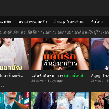
แมนติก
ดราม่าครอบครัว
ย้อนยุค/เทพเซียน
ซับไทย
มหนังสั้นจีนแนวแก้แค้น พระเอกนางเอกกลับมาเอาคืน สะใจ บู๊ล้างผล
ลับมาล้างแค้น
แค้นรักพันธนาการ
(พากย์ไทย)
สัญญารัก
25 views
·
4 days ago
26 views
·
5
ago