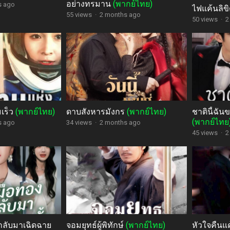
อย่างทรมาน
(พากย์ไทย)
s ago
ไฟแค้นลิข
55 views
·
2 months ago
50 views
·
2
เร็ว
(พากย์ไทย)
ดาบสังหารมังกร
(พากย์ไทย)
ชาตินี้ฉัน
(พากย์ไทย
s ago
34 views
·
2 months ago
45 views
·
2
ลับมาเฉิดฉาย
จอมยุทธ์ผู้พิทักษ์
(พากย์ไทย)
หัวใจคืนแ