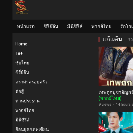
หน้าแรก
ซีรี่ย์จีน
มินิซีรีส์
พากย์ไทย
รักโร
แก้แค้น
รว
Home
18+
ซับไทย
ซีรี่ย์จีน
ดราม่าครอบครัว
ต่อสู้
เทพถูกบูชายัญก
(พากย์ไทย)
ท่านประธาน
9 views
·
14 hours 
พากย์ไทย
มินิซีรีส์
ย้อนยุค/เทพเซียน