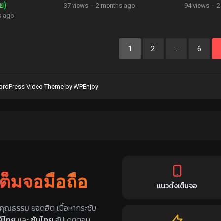
ย)
37 views
·
2 months ago
94 views
·
2
s ago
1
2
…
6
rdPress Video Theme
by
WPEnjoy
เต็มจอมือถือ
แนวตั้งเต็มจอ
ับไทย
คุณธรรม
ยอดฮิต เนื้อหากระชับ
์ไทย
และ
ซับไทย
อัปเดตตอน