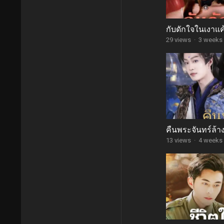
กับดักใจในเงาแ
29 views
·
3 weeks
คืนพระจันทร์ล้า
13 views
·
4 weeks