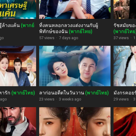
ีล้างแค้น
(พากย์
ทิ้งคนหลอกลวงแต่งงานกับผู้
รัชสมัยของ
พิทักษ์ของฉัน
(พากย์ไทย)
(พากย์ไทย
ago
57 views
·
7 days ago
37 views
·
1
หารัก
(พากย์ไทย)
ลาก่อนอดีตในวันวาน
(พากย์ไทย)
มังกรคอย
 ago
23 views
·
3 weeks ago
29 views
·
3