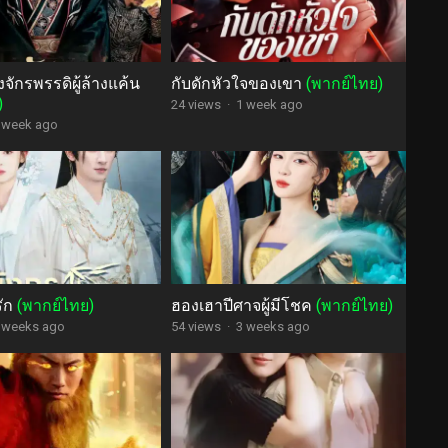
จักรพรรดิผู้ล้างแค้น
กับดักหัวใจของเขา
(พากย์ไทย)
)
24 views
·
1 week ago
 week ago
รัก
(พากย์ไทย)
ฮองเฮาปีศาจผู้มีโชค
(พากย์ไทย)
 weeks ago
54 views
·
3 weeks ago