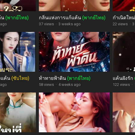
ค้น
(พากย์ไทย)
กลิ่นแห่งการแก้แค้น
(พากย์ไทย)
กำเนิดใหม่
 ago
37 views
·
3 weeks ago
22 views
·
3
งแค้น
(ซับไทย)
ท้าทายฟ้าดิน
(พากย์ไทย)
แค้นฝังรัก
 ago
58 views
·
4 weeks ago
122 views
·