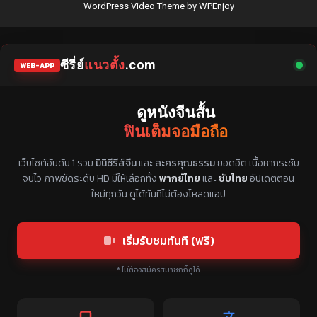
WordPress Video Theme
by
WPEnjoy
ซีรี่ย์
แนวตั้ง
.com
WEB-APP
ดูหนังจีนสั้น
ฟินเต็มจอมือถือ
แหล่งรวมซีรี่ย์จีนแนวตั้ง พากย์ไทย ซับไทย
เว็บไซต์อันดับ 1 รวม
มินิซีรีส์จีน
และ
ละครคุณธรรม
ยอดฮิต เนื้อหากระชับ
จบไว ภาพชัดระดับ HD มีให้เลือกทั้ง
พากย์ไทย
และ
ซับไทย
อัปเดตตอน
ใหม่ทุกวัน ดูได้ทันทีไม่ต้องโหลดแอป
เริ่มรับชมทันที (ฟรี)
* ไม่ต้องสมัครสมาชิกก็ดูได้