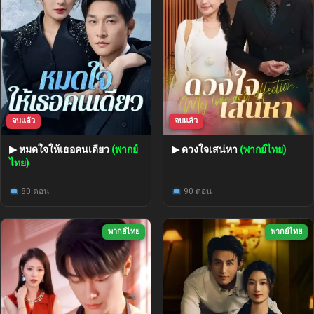
จบแล้ว
จบแล้ว
▶ หมดใจให้เธอคนเดียว
(พากย์
▶ ดวงใจเสน่หา
(พากย์ไทย)
ไทย)
80 ตอน
90 ตอน
พากย์ไทย
พากย์ไทย