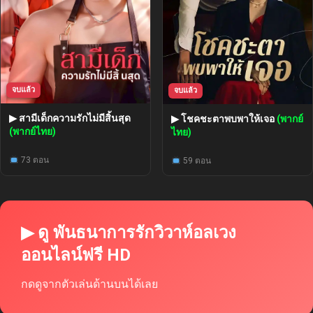
จบแล้ว
จบแล้ว
▶ สามีเด็กความรักไม่มีสิ้นสุด
▶ โชคชะตาพบพาให้เจอ
(พากย์
(พากย์ไทย)
ไทย)
73 ตอน
59 ตอน
▶ ดู พันธนาการรักวิวาห์อลเวง
ออนไลน์ฟรี HD
กดดูจากตัวเล่นด้านบนได้เลย