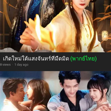
เกิดใหม่ใต้แสงจันทร์ที่มืดมิด
(พากย์ไทย)
8 views
·
1 day ago