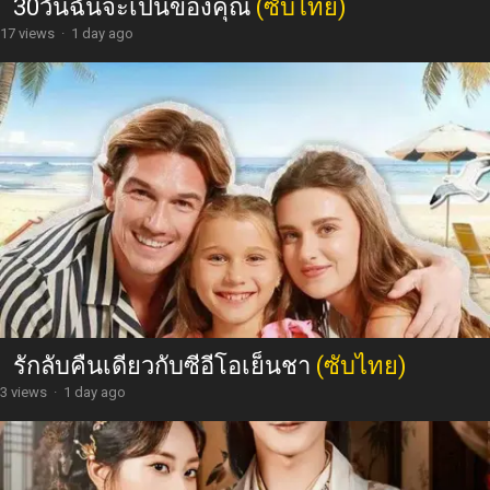
30วันฉันจะเป็นของคุณ
(ซับไทย)
17 views
·
1 day ago
รักลับคืนเดียวกับซีอีโอเย็นชา
(ซับไทย)
3 views
·
1 day ago