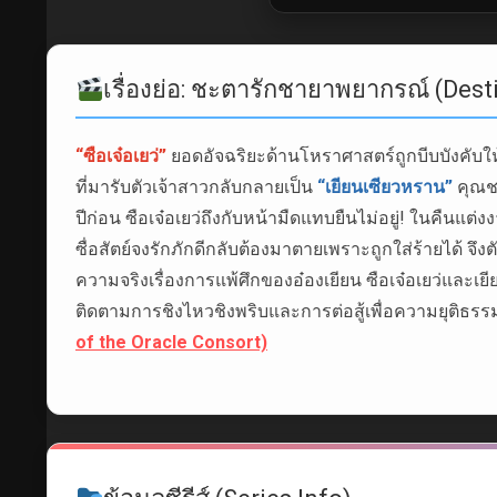
เรื่องย่อ: ชะตารักชายาพยากรณ์ (Dest
“ซือเจ๋อเยว่”
ยอดอัจฉริยะด้านโหราศาสตร์ถูกบีบบังคับใ
ที่มารับตัวเจ้าสาวกลับกลายเป็น
“เยียนเซียวหราน”
คุณชา
ปีก่อน ซือเจ๋อเยว่ถึงกับหน้ามืดแทบยืนไม่อยู่! ในคืนแต่
ซื่อสัตย์จงรักภักดีกลับต้องมาตายเพราะถูกใส่ร้ายได้ จ
ความจริงเรื่องการแพ้ศึกของอ๋องเยียน ซือเจ๋อเยว่และเย
ติดตามการชิงไหวชิงพริบและการต่อสู้เพื่อความยุติธรรมนี้
of the Oracle Consort)