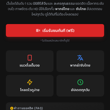
แหล่งรวมซีรี่ย์จีนแนวตั้ง พากย์ไทย ซับไทย
เว็บไซต์อันดับ 1 รวม
มินิซีรีส์จีน
และ
ละครคุณธรรม
ยอดฮิต เนื้อหากระชับ
จบไว ภาพชัดระดับ HD มีให้เลือกทั้ง
พากย์ไทย
และ
ซับไทย
อัปเดตตอน
ใหม่ทุกวัน ดูได้ทันทีไม่ต้องโหลดแอป
เริ่มรับชมทันที (ฟรี)
* ไม่ต้องสมัครสมาชิกก็ดูได้
แนวตั้งเต็มจอ
พากย์/ซับไทย
โหลดไวดูง่าย
อัปเดตทุกวัน
คำถามยอดฮิต (FAQ)