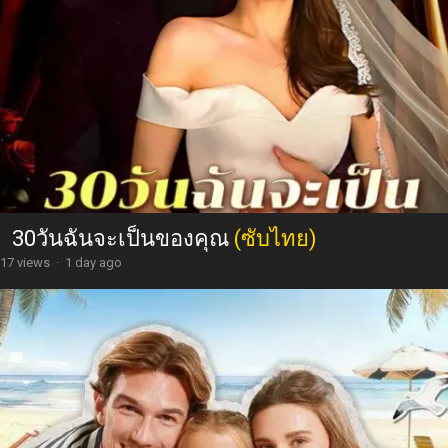
30วันฉันจะเป็นของคุณ
(ซับไทย)
17 views
·
1 day ago