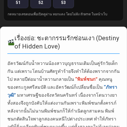
51
52
53
กดหมายเลขตอนเพื่อเปิดดูผ่าน หยกแดง โดยไม่ฝัง iframe ในหน้าเว็บ
เรื่องย่อ: ชะตากรรมรักซ่อนเงา (Destiny
of Hidden Love)
อัครวัฒน์กับน้ำหวานน้องสาวบุญธรรมเดิมเป็นคู่รักวัยเด็ก
กัน แต่เพราะโดนบ้านศัตรูทำร้ายจึงทำให้ต้องพรากจากกัน
ไป หลายปีต่อมาน้ำหวานกลายเป็น
“พิมพ์ชนก”
คุณหนู
ของตระกูลศรีสมบัติ และอัครวัฒน์ก็เปลี่ยนชื่อเป็น
“ภัทรา
วุฒิ”
มหาเศรษฐีของจังหวัดนครินทร์ เนื่องจากโดนวางยา
ทั้งสองจึงถูกบังคับให้แต่งงานกันเพราะพิมพ์ชนกตั้งครรภ์
หลังจากนั้นไม่นานพิมพ์ชนกก็ให้กำเนิดลูกสามคน พิมพ์
ชนกตัดสินใจพาลูกสองคนหนีไปต่างประเทศ ทำให้ภัทรา
วุฒิก็ยิ่งเกลียดพิมพ์ชนกมากขึ้น แต่ทั้งสองคนไม่รู้เลยว่าคน