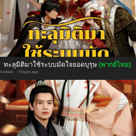
ทะลุมิติมาใช้ระบบมัดใจยอดบุรุษ
(พากย์ไทย)
4 views
·
7 hours ago