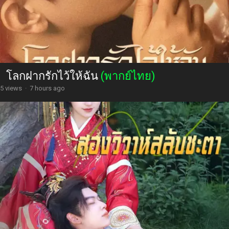
โลกฝากรักไว้ให้ฉัน
(พากย์ไทย)
5 views
·
7 hours ago