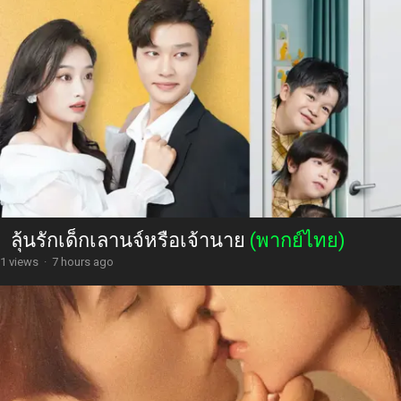
ลุ้นรักเด็กเลานจ์หรือเจ้านาย
(พากย์ไทย)
1 views
·
7 hours ago