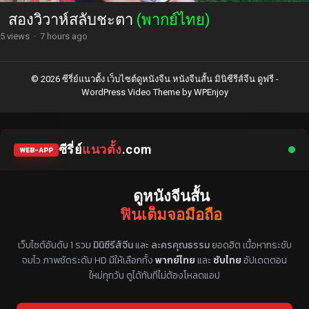
สองวิวาห์สลับชะตา
(พากย์ไทย)
5 views
·
7 hours ago
© 2026 ซีรี่ย์แนวตั้ง เว็บไซต์ดูหนังจีน หนังจีนสั้น มินิซีรีส์จีน ดูฟรี -
WordPress Video Theme
by
WPEnjoy
ซีรี่ย์
แนวตั้ง
.com
WEB-APP
ดูหนังจีนสั้น
ฟินเต็มจอมือถือ
แหล่งรวมซีรี่ย์จีนแนวตั้ง พากย์ไทย ซับไทย
เว็บไซต์อันดับ 1 รวม
มินิซีรีส์จีน
และ
ละครคุณธรรม
ยอดฮิต เนื้อหากระชับ
จบไว ภาพชัดระดับ HD มีให้เลือกทั้ง
พากย์ไทย
และ
ซับไทย
อัปเดตตอน
ใหม่ทุกวัน ดูได้ทันทีไม่ต้องโหลดแอป