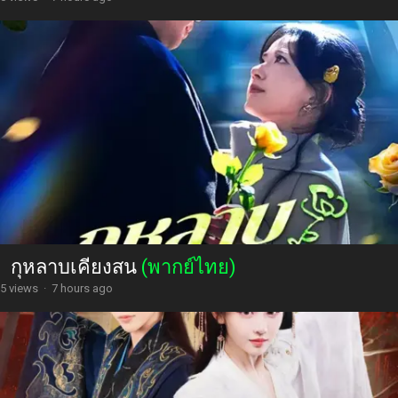
กุหลาบเคียงสน
(พากย์ไทย)
5 views
·
7 hours ago