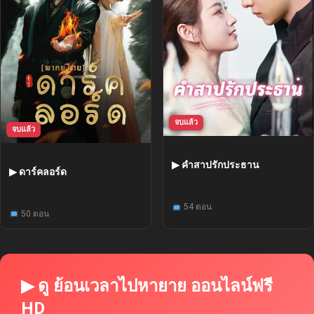
จบแล้ว
จบแล้ว
▶ คำสาปรักประธาน
▶ ดาร์คลอร์ด
54 ตอน
50 ตอน
▶ ดู ย้อนเวลาไปหายาย ออนไลน์ฟรี
HD