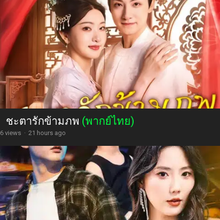
ชะตารักข้ามภพ
(พากย์ไทย)
6 views
·
21 hours ago