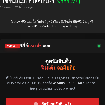
เซียนหนุ่มบุกโลกมนุษย์
(พากย์ไทย)
14 views
·
21 hours ago
© 2026 ซีรี่ย์แนวตั้ง เว็บไซต์ดูหนังจีน หนังจีนสั้น มินิซีรีส์จีน ดูฟรี -
WordPress Video Theme
by
WPEnjoy
ซีรี่ย์
แนวตั้ง
.com
WEB-APP
ดูหนังจีนสั้น
ฟินเต็มจอมือถือ
แหล่งรวมซีรี่ย์จีนแนวตั้ง พากย์ไทย ซับไทย
เว็บไซต์อันดับ 1 รวม
มินิซีรีส์จีน
และ
ละครคุณธรรม
ยอดฮิต เนื้อหากระชับ
จบไว ภาพชัดระดับ HD มีให้เลือกทั้ง
พากย์ไทย
และ
ซับไทย
อัปเดตตอน
ใหม่ทุกวัน ดูได้ทันทีไม่ต้องโหลดแอป
เริ่มรับชมทันที (ฟรี)