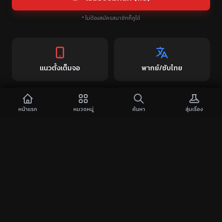
* ไม่ต้องสมัครสมาชิกก็ดูได้
แนวตั้งเต็มจอ
พากย์/ซับไทย
หน้าแรก
หมวดหมู่
ค้นหา
สุ่มเรื่อง
โหลดไวดูง่าย
อัปเดตทุกวัน
คำถามยอดฮิต (FAQ)
ดูฟรี 100%
ไม่ต้องสมัครสมาชิก
รองรับ iOS/Android