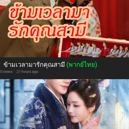
ข้ามเวลามารักคุณสามี
(พากย์ไทย)
5 views
·
21 hours ago