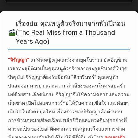
เรื่องย่อ: คุณหนูตัวจริงมาจากพันปีก่อน
(The Real Miss from a Thousand
Years Ago)
“จิรัญญา”
แม่ทัพหญิงสุดแกร่งจากยุคโบราณ บังเอิญข้าม
เวลาทะลุมิติมาเป็นคุณหนูตัวจริงของตระกูลชินวงศ์ในยุค
ปัจจุบัน! จิรัญญาต้องรับมือกับ
“ศิวารินทร์”
คุณหนูตัว
ปลอมจอมมารยา และความลำเอียงของคนในครอบครัว
แต่ด้วยสายเลือดนักรบ จิรัญญาจึงใช้ความฉลาดและความ
เด็ดขาด เปิดโปงแผนการร้าย ได้รับความเชื่อใจ และค่อยๆ
เติบโตในสังคมยุคใหม่ เรื่องราวของจิรัญญาคือตำนาน
การข้ามภพมาเชือดเฉือน พลิกชีวิตและทวงคืนทุกอย่างที่
ควรจะเป็นของเธอ! ติดตามความสนุกสะใจและการฟาด
ฟันของคุณหนูตัวจริงได้ใน มินิซีรี่ย์จีน ซับไทย
คุณหนูตัว