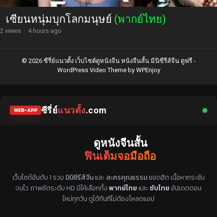
เซียนหนุ่มบุกโลกมนุษย์
(พากย์ไทย)
2 views
·
4 hours ago
© 2026 ซีรี่ย์แนวตั้ง เว็บไซต์ดูหนังจีน หนังจีนสั้น มินิซีรีส์จีน ดูฟรี -
WordPress Video Theme
by
WPEnjoy
ซีรี่ย์
แนวตั้ง
.com
WEB-APP
ดูหนังจีนสั้น
ฟินเต็มจอมือถือ
แหล่งรวมซีรี่ย์จีนแนวตั้ง พากย์ไทย ซับไทย
เว็บไซต์อันดับ 1 รวม
มินิซีรีส์จีน
และ
ละครคุณธรรม
ยอดฮิต เนื้อหากระชับ
จบไว ภาพชัดระดับ HD มีให้เลือกทั้ง
พากย์ไทย
และ
ซับไทย
อัปเดตตอน
ใหม่ทุกวัน ดูได้ทันทีไม่ต้องโหลดแอป