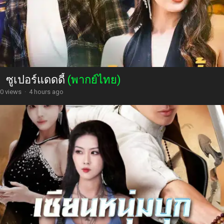
ซูเปอร์แดดดี้
(พากย์ไทย)
0 views
·
4 hours ago