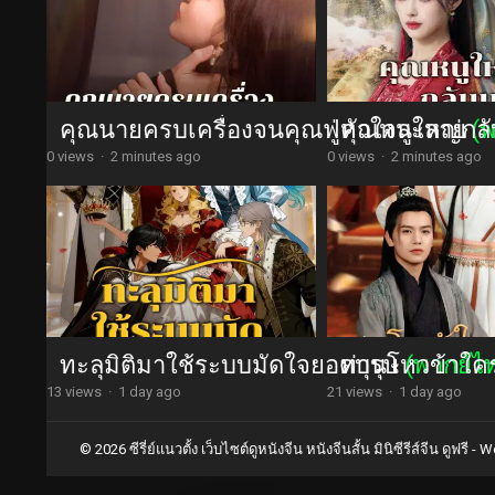
คุณนายครบเครื่องจนคุณฟู่หัวใจละลาย
คุณหนูใหญ่กลับ
(
0 views
·
2 minutes ago
0 views
·
2 minutes ago
ทะลุมิติมาใช้ระบบมัดใจยอดบุรุษ
ท่านโหวข้าใค
(พากย์ไ
13 views
·
1 day ago
21 views
·
1 day ago
© 2026 ซีรี่ย์แนวตั้ง เว็บไซต์ดูหนังจีน หนังจีนสั้น มินิซีรีส์จีน ดูฟรี -
Wo