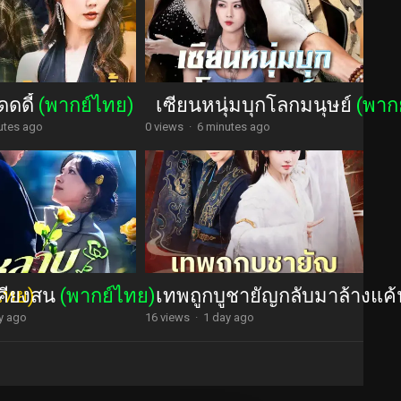
ดดดี้
(พากย์ไทย)
เซียนหนุ่มบุกโลกมนุษย์
(พาก
utes ago
0 views
·
6 minutes ago
คียงสน
ไทย)
(พากย์ไทย)
เทพถูกบูชายัญกลับมาล้างแค
y ago
16 views
·
1 day ago