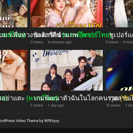
มาเพื่อทวงบัลลังก์คืน
พากย์ไทย)
ชะตารักข้ามภพ
(พากย์ไทย)
(พากย์ไทย)
ซูเปอร์แ
0 views
·
4 minutes ago
0 views
·
6 min
รอย่าแตะ
ทย)
(พากย์ไทย)
เกมพัฒนาตัวฉันในโลกคนรวย
กุหลาบเ
(ซับ
2 views
·
1 day ago
12 views
·
1 da
rdPress Video Theme
by
WPEnjoy