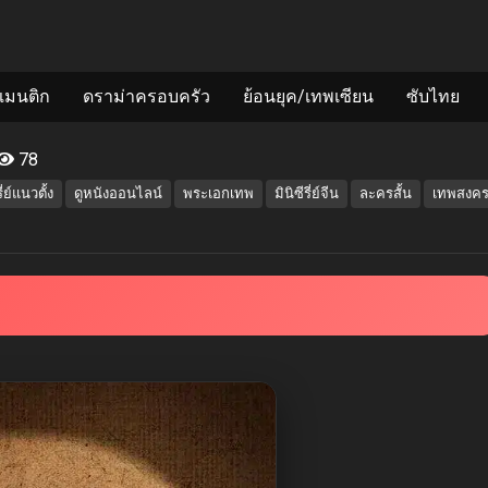
แมนติก
ดราม่าครอบครัว
ย้อนยุค/เทพเซียน
ซับไทย
78
รี่ย์แนวตั้ง
ดูหนังออนไลน์
พระเอกเทพ
มินิซีรี่ย์จีน
ละครสั้น
เทพสงค