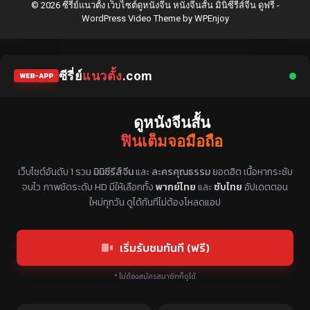
© 2026 ซีรี่ย์แนวตั้ง เว็บไซต์ดูหนังจีน หนังจีนสั้น มินิซีรีส์จีน ดูฟรี -
WordPress Video Theme
by
WPEnjoy
ซีรี่ย์
แนวตั้ง
.com
WEB-APP
ดูหนังจีนสั้น
ฟินเต็มจอมือถือ
แหล่งรวมซีรี่ย์จีนแนวตั้ง พากย์ไทย ซับไทย
เว็บไซต์อันดับ 1 รวม
มินิซีรีส์จีน
และ
ละครคุณธรรม
ยอดฮิต เนื้อหากระชับ
จบไว ภาพชัดระดับ HD มีให้เลือกทั้ง
พากย์ไทย
และ
ซับไทย
อัปเดตตอน
ใหม่ทุกวัน ดูได้ทันทีไม่ต้องโหลดแอป
เริ่มรับชมทันที (ฟรี)
* ไม่ต้องสมัครสมาชิกก็ดูได้