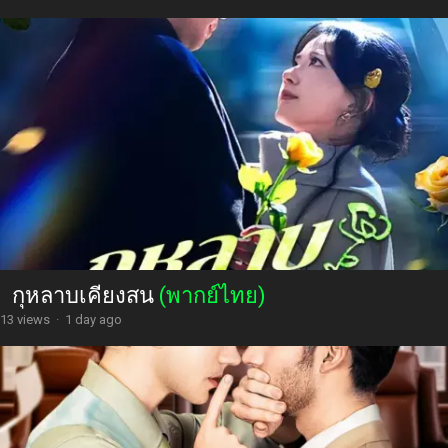
กุหลาบเคียงสน
(พากย์ไทย)
13 views
·
1 day ago