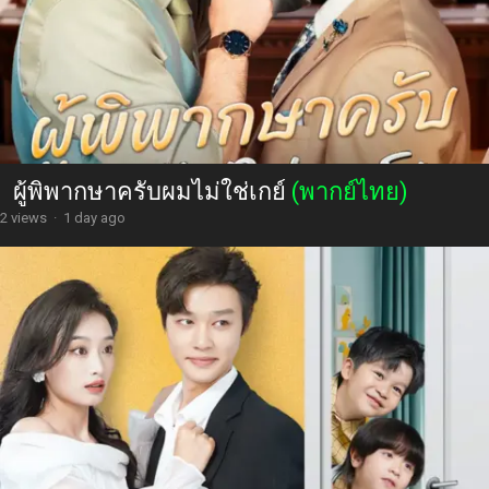
ผู้พิพากษาครับผมไม่ใช่เกย์
(พากย์ไทย)
2 views
·
1 day ago