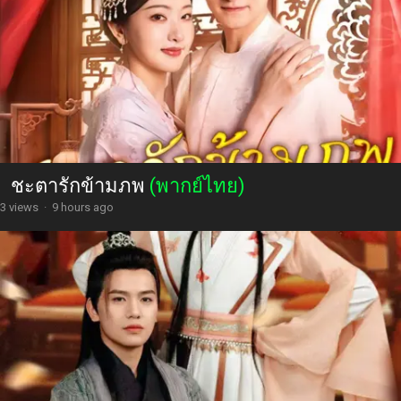
ชะตารักข้ามภพ
(พากย์ไทย)
3 views
·
9 hours ago