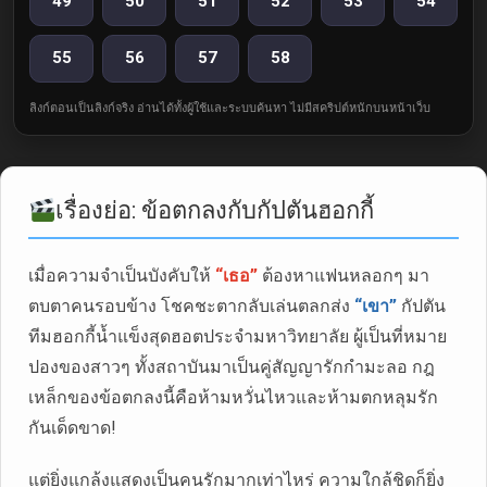
49
50
51
52
53
54
55
56
57
58
ลิงก์ตอนเป็นลิงก์จริง อ่านได้ทั้งผู้ใช้และระบบค้นหา ไม่มีสคริปต์หนักบนหน้าเว็บ
เรื่องย่อ: ข้อตกลงกับกัปตันฮอกกี้
เมื่อความจำเป็นบังคับให้
“เธอ”
ต้องหาแฟนหลอกๆ มา
ตบตาคนรอบข้าง โชคชะตากลับเล่นตลกส่ง
“เขา”
กัปตัน
ทีมฮอกกี้น้ำแข็งสุดฮอตประจำมหาวิทยาลัย ผู้เป็นที่หมาย
ปองของสาวๆ ทั้งสถาบันมาเป็นคู่สัญญารักกำมะลอ กฎ
เหล็กของข้อตกลงนี้คือห้ามหวั่นไหวและห้ามตกหลุมรัก
กันเด็ดขาด!
แต่ยิ่งแกล้งแสดงเป็นคนรักมากเท่าไหร่ ความใกล้ชิดก็ยิ่ง