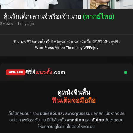
ลุ้นรักเด็กเลานจ์หรือเจ้านาย
(พากย์ไทย)
5 views
·
1 day ago
© 2026 ซีรี่ย์แนวตั้ง เว็บไซต์ดูหนังจีน หนังจีนสั้น มินิซีรีส์จีน ดูฟรี -
WordPress Video Theme
by
WPEnjoy
ซีรี่ย์
แนวตั้ง
.com
WEB-APP
ดูหนังจีนสั้น
ฟินเต็มจอมือถือ
แหล่งรวมซีรี่ย์จีนแนวตั้ง พากย์ไทย ซับไทย
เว็บไซต์อันดับ 1 รวม
มินิซีรีส์จีน
และ
ละครคุณธรรม
ยอดฮิต เนื้อหากระชับ
จบไว ภาพชัดระดับ HD มีให้เลือกทั้ง
พากย์ไทย
และ
ซับไทย
อัปเดตตอน
ใหม่ทุกวัน ดูได้ทันทีไม่ต้องโหลดแอป