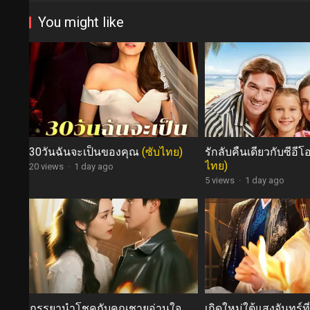
You might like
30วันฉันจะเป็นของคุณ
(ซับไทย)
รักลับคืนเดียวกับซีอี
ไทย)
20 views
·
1 day ago
5 views
·
1 day ago
ภรรยานำโชคกับคุณชายอ่านใจ
เกิดใหม่ใต้แสงจันทร์ที