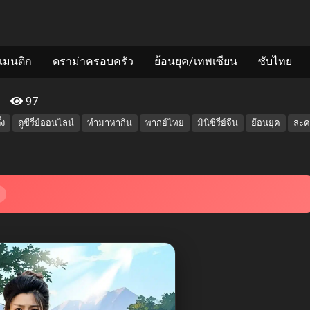
แมนติก
ดราม่าครอบครัว
ย้อนยุค/เทพเซียน
ซับไทย
97
้ง
ดูซีรี่ย์ออนไลน์
ทำมาหากิน
พากย์ไทย
มินิซีรี่ย์จีน
ย้อนยุค
ละคร