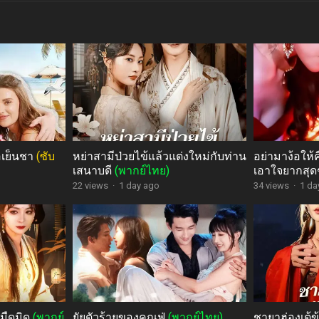
โอเย็นชา
(ซับ
หย่าสามีป่วยไข้แล้วแต่งใหม่กับท่าน
อย่ามาง้อให้คื
เสนาบดี
(พากย์ไทย)
เอาใจยากสุ
22 views
·
1 day ago
34 views
·
1 da
่มืดมิด
(พากย์
ยัยตัวร้ายของคุณฟู่
(พากย์ไทย)
ชายาฮ่องเต้ข