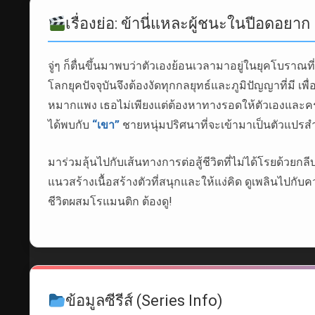
เรื่องย่อ: ข้านี่แหละผู้ชนะในปีอดอยาก
จู่ๆ ก็ตื่นขึ้นมาพบว่าตัวเองย้อนเวลามาอยู่ในยุคโบร
โลกยุคปัจจุบันจึงต้องงัดทุกกลยุทธ์และภูมิปัญญาที่มี เพ
หมากแพง เธอไม่เพียงแต่ต้องหาทางรอดให้ตัวเองและครอบค
ได้พบกับ
“เขา”
ชายหนุ่มปริศนาที่จะเข้ามาเป็นตัวแปรส
มาร่วมลุ้นไปกับเส้นทางการต่อสู้ชีวิตที่ไม่ได้โรยด้วย
แนวสร้างเนื้อสร้างตัวที่สนุกและให้แง่คิด ดูเพลินไป
ชีวิตผสมโรแมนติก ต้องดู!
ข้อมูลซีรีส์ (Series Info)