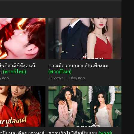
นดีสามีขี้หึงคนนี้
ดาวเมื่อวานกลายเป็นเพียงลม
ดๆ
(พากย์ไทย)
(พากย์ไทย)
y ago
13 views
·
1 day ago
้านี่แหละคือชะตาหงส์
ความรักไม่ได้อยู่ในแผน
(พากย์