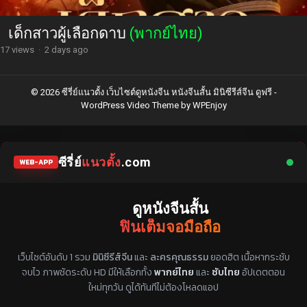
เด็กสาวผู้เลือกดาบ
(พากย์ไทย)
17 views
·
2 days ago
© 2026 ซีรี่ย์แนวตั้ง เว็บไซต์ดูหนังจีน หนังจีนสั้น มินิซีรีส์จีน ดูฟรี -
WordPress Video Theme
by
WPEnjoy
ซีรี่ย์
แนวตั้ง
.com
WEB-APP
ดูหนังจีนสั้น
ฟินเต็มจอมือถือ
แหล่งรวมซีรี่ย์จีนแนวตั้ง พากย์ไทย ซับไทย
เว็บไซต์อันดับ 1 รวม
มินิซีรีส์จีน
และ
ละครคุณธรรม
ยอดฮิต เนื้อหากระชับ
จบไว ภาพชัดระดับ HD มีให้เลือกทั้ง
พากย์ไทย
และ
ซับไทย
อัปเดตตอน
ใหม่ทุกวัน ดูได้ทันทีไม่ต้องโหลดแอป