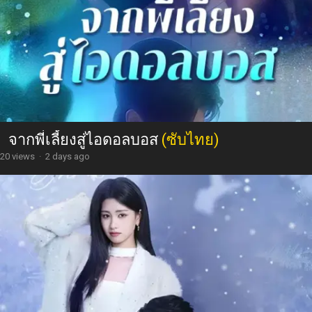
จากพี่เลี้ยงสู่ไอดอลบอส
(ซับไทย)
20 views
·
2 days ago