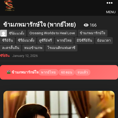
MENU
ข้ามภพมารักษ์ใจ (พากย์ไทย)
166
Crossing Worlds to Heal Love
ข้ามภพมารักษ์ใจ
ซีรี่ย์แนวตั้ง
ซีรี่ย์จีน
ซีรี่ย์แนวตั้ง
ดูซีรี่ย์ฟรี
พากย์ไทย
มินิซีรี่ย์จีน
ย้อนเวลา
ละครสั้นจีน
หมอข้ามภพ
โรแมนติกแฟนตาซี
January 12, 2026
ซีรี่ย์จีน
ข้ามภพมารักษ์ใจ
พากย์ไทย
60 ตอน
จบแล้ว