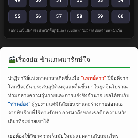
49
50
51
52
53
54
55
56
57
58
59
60
ลิงก์ตอนเป็นลิงก์จริง อ่านได้ทั้งผู้ใช้และระบบค้นหา ไม่มีสคริปต์หนักบนหน้าเว็บ
เรื่องย่อ: ข้ามภพมารักษ์ใจ
ปาฏิหาริย์แห่งกาลเวลาเกิดขึ้นเมื่อ
“แพทย์สาว”
ฝีมือดีจาก
โลกปัจจุบัน ประสบอุบัติเหตุและตื่นขึ้นมาในยุคจีนโบราณ
ท่ามกลางความวุ่นวายและการแย่งชิงอำนาจ เธอได้พบกับ
“ท่านอ๋อง”
ผู้รูปงามแต่มีนิสัยเย็นชาและร่างกายอ่อนแอ
จากพิษร้ายที่ไร้ทางรักษา การมาถึงของเธอคือความหวัง
เดียวที่จะช่วยเขาได้
เธอต้องใช้วิชาความรู้สมัยใหม่ผสมผสานกับสมุนไพร