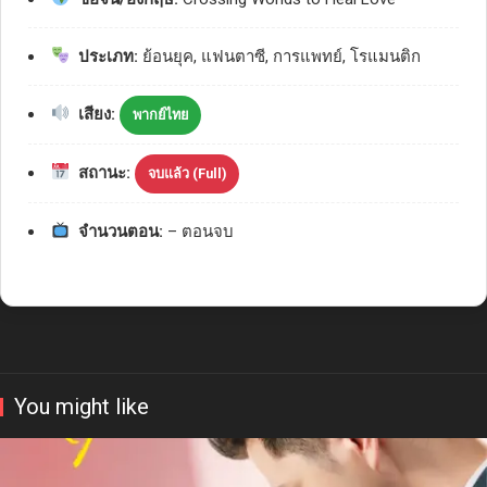
ประเภท:
ย้อนยุค, แฟนตาซี, การแพทย์, โรแมนติก
เสียง:
พากย์ไทย
สถานะ:
จบแล้ว (Full)
จำนวนตอน:
– ตอนจบ
You might like