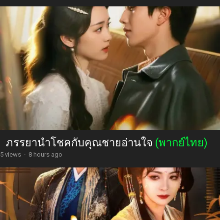
ภรรยานำโชคกับคุณชายอ่านใจ
(พากย์ไทย)
5 views
·
8 hours ago