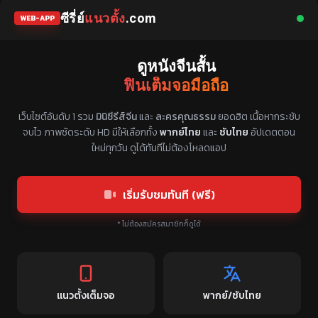
ซีรี่ย์
แนวตั้ง
.com
WEB-APP
ดูหนังจีนสั้น
ฟินเต็มจอมือถือ
แหล่งรวมซีรี่ย์จีนแนวตั้ง พากย์ไทย ซับไทย
เว็บไซต์อันดับ 1 รวม
มินิซีรีส์จีน
และ
ละครคุณธรรม
ยอดฮิต เนื้อหากระชับ
จบไว ภาพชัดระดับ HD มีให้เลือกทั้ง
พากย์ไทย
และ
ซับไทย
อัปเดตตอน
ใหม่ทุกวัน ดูได้ทันทีไม่ต้องโหลดแอป
เริ่มรับชมทันที (ฟรี)
* ไม่ต้องสมัครสมาชิกก็ดูได้
แนวตั้งเต็มจอ
พากย์/ซับไทย