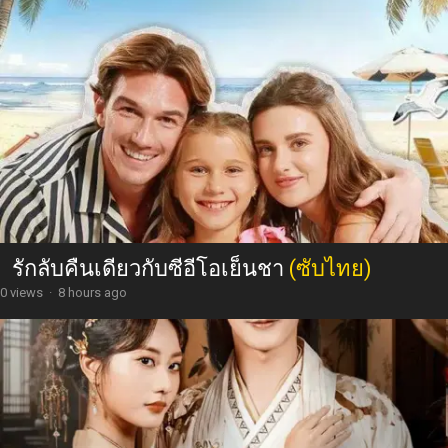
รักลับคืนเดียวกับซีอีโอเย็นชา
(ซับไทย)
0 views
·
8 hours ago