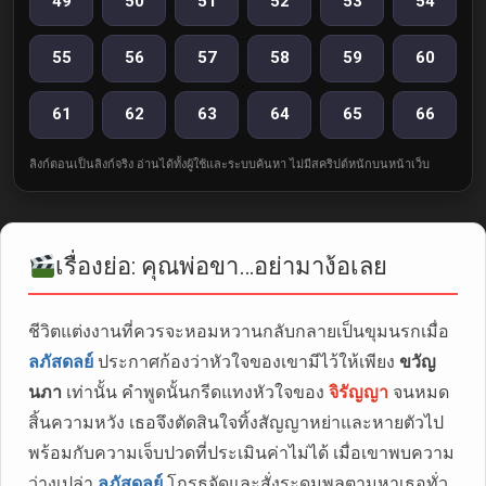
49
50
51
52
53
54
55
56
57
58
59
60
61
62
63
64
65
66
ลิงก์ตอนเป็นลิงก์จริง อ่านได้ทั้งผู้ใช้และระบบค้นหา ไม่มีสคริปต์หนักบนหน้าเว็บ
เรื่องย่อ: คุณพ่อขา…อย่ามาง้อเลย
ชีวิตแต่งงานที่ควรจะหอมหวานกลับกลายเป็นขุมนรกเมื่อ
ลภัสดลย์
ประกาศก้องว่าหัวใจของเขามีไว้ให้เพียง
ขวัญ
นภา
เท่านั้น คำพูดนั้นกรีดแทงหัวใจของ
จิรัญญา
จนหมด
สิ้นความหวัง เธอจึงตัดสินใจทิ้งสัญญาหย่าและหายตัวไป
พร้อมกับความเจ็บปวดที่ประเมินค่าไม่ได้ เมื่อเขาพบความ
ว่างเปล่า
ลภัสดลย์
โกรธจัดและสั่งระดมพลตามหาเธอทั่ว