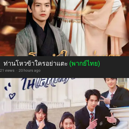
ท่านโหวข้าใครอย่าแตะ
(พากย์ไทย)
21 views
·
20 hours ago