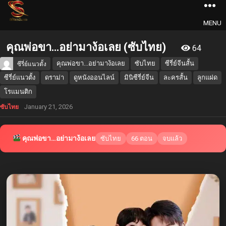
MENU
คุณพ่อขา…อย่ามาง้อเลย (ซับไทย)
64
คุณพ่อขา...อย่ามาง้อเลย
ซับไทย
ซีรี่ย์จีนสั้น
ซีรี่ย์แนวตั้ง
ซีรี่ย์แนวตั้ง
ดราม่า
ดูหนังออนไลน์
มินิซีรี่ย์จีน
ละครสั้น
ลูกแฝด
โรแมนติก
January 21, 2026
ซับไทย
คุณพ่อขา…อย่ามาง้อเลย
ซับไทย
66 ตอน
จบแล้ว