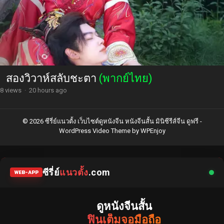
สองวิวาห์สลับชะตา
(พากย์ไทย)
8 views
·
20 hours ago
© 2026 ซีรี่ย์แนวตั้ง เว็บไซต์ดูหนังจีน หนังจีนสั้น มินิซีรีส์จีน ดูฟรี -
WordPress Video Theme
by
WPEnjoy
ซีรี่ย์
แนวตั้ง
.com
WEB-APP
ดูหนังจีนสั้น
ฟินเต็มจอมือถือ