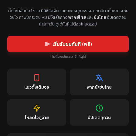
แหล่งรวมซีรี่ย์จีนแนวตั้ง พากย์ไทย ซับไทย
เว็บไซต์อันดับ 1 รวม
มินิซีรีส์จีน
และ
ละครคุณธรรม
ยอดฮิต เนื้อหากระชับ
จบไว ภาพชัดระดับ HD มีให้เลือกทั้ง
พากย์ไทย
และ
ซับไทย
อัปเดตตอน
ใหม่ทุกวัน ดูได้ทันทีไม่ต้องโหลดแอป
เริ่มรับชมทันที (ฟรี)
* ไม่ต้องสมัครสมาชิกก็ดูได้
แนวตั้งเต็มจอ
พากย์/ซับไทย
โหลดไวดูง่าย
อัปเดตทุกวัน