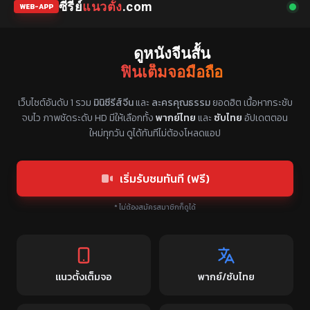
ซีรี่ย์
แนวตั้ง
.com
WEB-APP
ดูหนังจีนสั้น
ฟินเต็มจอมือถือ
แหล่งรวมซีรี่ย์จีนแนวตั้ง พากย์ไทย ซับไทย
เว็บไซต์อันดับ 1 รวม
มินิซีรีส์จีน
และ
ละครคุณธรรม
ยอดฮิต เนื้อหากระชับ
จบไว ภาพชัดระดับ HD มีให้เลือกทั้ง
พากย์ไทย
และ
ซับไทย
อัปเดตตอน
ใหม่ทุกวัน ดูได้ทันทีไม่ต้องโหลดแอป
เริ่มรับชมทันที (ฟรี)
* ไม่ต้องสมัครสมาชิกก็ดูได้
แนวตั้งเต็มจอ
พากย์/ซับไทย