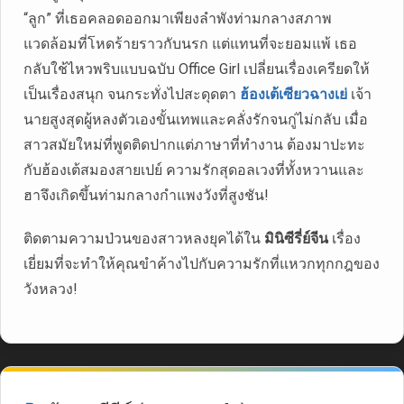
“ลูก” ที่เธอคลอดออกมาเพียงลำพังท่ามกลางสภาพ
แวดล้อมที่โหดร้ายราวกับนรก แต่แทนที่จะยอมแพ้ เธอ
กลับใช้ไหวพริบแบบฉบับ Office Girl เปลี่ยนเรื่องเครียดให้
เป็นเรื่องสนุก จนกระทั่งไปสะดุดตา
ฮ้องเต้เซียวฉางเย่
เจ้า
นายสูงสุดผู้หลงตัวเองขั้นเทพและคลั่งรักจนกู่ไม่กลับ เมื่อ
สาวสมัยใหม่ที่พูดติดปากแต่ภาษาที่ทำงาน ต้องมาปะทะ
กับฮ้องเต้สมองสายเปย์ ความรักสุดอลเวงที่ทั้งหวานและ
ฮาจึงเกิดขึ้นท่ามกลางกำแพงวังที่สูงชัน!
ติดตามความป่วนของสาวหลงยุคได้ใน
มินิซีรี่ย์จีน
เรื่อง
เยี่ยมที่จะทำให้คุณขำค้างไปกับความรักที่แหวกทุกกฎของ
วังหลวง!