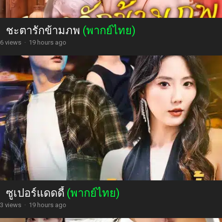
ชะตารักข้ามภพ
(พากย์ไทย)
6 views
·
19 hours ago
ซูเปอร์แดดดี้
(พากย์ไทย)
3 views
·
19 hours ago