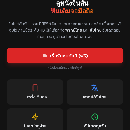
ดูหนังจีนสั้น
ฟินเต็มจอมือถือ
แหล่งรวมซีรี่ย์จีนแนวตั้ง พากย์ไทย ซับไทย
เว็บไซต์อันดับ 1 รวม
มินิซีรีส์จีน
และ
ละครคุณธรรม
ยอดฮิต เนื้อหากระชับ
จบไว ภาพชัดระดับ HD มีให้เลือกทั้ง
พากย์ไทย
และ
ซับไทย
อัปเดตตอน
ใหม่ทุกวัน ดูได้ทันทีไม่ต้องโหลดแอป
เริ่มรับชมทันที (ฟรี)
* ไม่ต้องสมัครสมาชิกก็ดูได้
แนวตั้งเต็มจอ
พากย์/ซับไทย
โหลดไวดูง่าย
อัปเดตทุกวัน