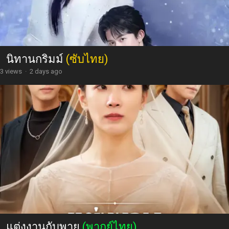
นิทานกริมม์
(ซับไทย)
3 views
·
2 days ago
แต่งงานกับพายุ
(พากย์ไทย)