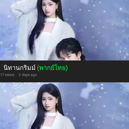
นิทานกริมม์
(พากย์ไทย)
17 views
·
2 days ago