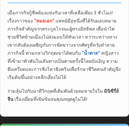
เมื่อภารกิจกู้ชีพต้องแข่งกับเวลาที่เหลือเพียง 3 ชั่วโมง!
เรื่องราวของ
“หมอเอก”
แพทย์มือหนึ่งที่ได้รับมอบหมาย
ภารกิจสำคัญจากตระกูลโรจนะผู้ทรงอิทธิพล เพื่อนำไต
ช่วยชีวิตข้ามเมืองไปส่งมอบให้ทันเวลา ทว่าระหว่างทาง
เขากลับต้องเผชิญกับการขัดขวางจากศัตรูที่หวังทำลาย
ภารกิจนี้ ท่ามกลางวิกฤตเขาได้พบกับ
“น้ำตาล”
หญิงสาว
ที่เข้ามาพัวพันในเส้นทางเป็นตายครั้งนี้โดยบังเอิญ ความ
ตึงเครียดและการชิงไหวชิงพริบเพื่อรักษาชีวิตคนสำคัญจึง
เริ่มต้นขึ้นอย่างหลีกเลี่ยงไม่ได้
ร่วมลุ้นไปกับนาทีวิกฤตที่เดิมพันด้วยลมหายใจใน
มินิซีรี่ย์
จีน
เรื่องเยี่ยมที่เข้มข้นจนคุณหยุดดูไม่ได้!