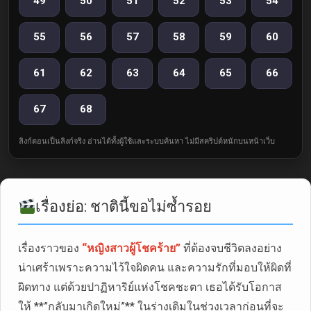
49
50
51
52
53
54
55
56
57
58
59
60
61
62
63
64
65
66
67
68
ลิงก์ตอนเป็นลิงก์จริง อ่านได้ทั้งผู้ใช้และระบบค้นหา ไม่มีสคริปต์หนักบนหน้าเว็บ
เรื่องย่อ: ชาตินี้ขอไม่ซ้ำรอย
เรื่องราวของ
“หญิงสาวผู้โชคร้าย”
ที่ต้องจบชีวิตลงอย่าง
น่าเศร้าเพราะความไว้ใจผิดคน และความรักที่มอบให้ผิดที่
ผิดทาง แต่ด้วยปาฏิหาริย์แห่งโชคชะตา เธอได้รับโอกาส
ให้ **”กลับมาเกิดใหม่”** ในร่างเดิมในช่วงเวลาก่อนที่จะ