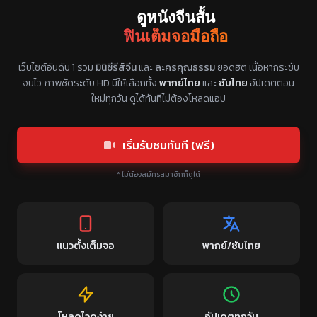
ดูหนังจีนสั้น
ฟินเต็มจอมือถือ
แหล่งรวมซีรี่ย์จีนแนวตั้ง พากย์ไทย ซับไทย
เว็บไซต์อันดับ 1 รวม
มินิซีรีส์จีน
และ
ละครคุณธรรม
ยอดฮิต เนื้อหากระชับ
จบไว ภาพชัดระดับ HD มีให้เลือกทั้ง
พากย์ไทย
และ
ซับไทย
อัปเดตตอน
ใหม่ทุกวัน ดูได้ทันทีไม่ต้องโหลดแอป
เริ่มรับชมทันที (ฟรี)
* ไม่ต้องสมัครสมาชิกก็ดูได้
แนวตั้งเต็มจอ
พากย์/ซับไทย
โหลดไวดูง่าย
อัปเดตทุกวัน