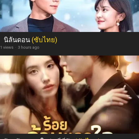
นิลันดอน
(ซับไทย)
1 views
·
3 hours ago