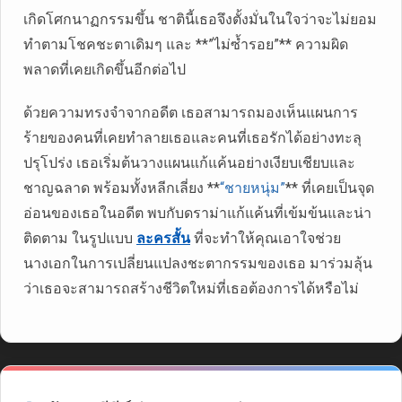
เกิดโศกนาฏกรรมขึ้น ชาตินี้เธอจึงตั้งมั่นในใจว่าจะไม่ยอม
ทำตามโชคชะตาเดิมๆ และ **”ไม่ซ้ำรอย”** ความผิด
พลาดที่เคยเกิดขึ้นอีกต่อไป
ด้วยความทรงจำจากอดีต เธอสามารถมองเห็นแผนการ
ร้ายของคนที่เคยทำลายเธอและคนที่เธอรักได้อย่างทะลุ
ปรุโปร่ง เธอเริ่มต้นวางแผนแก้แค้นอย่างเงียบเชียบและ
ชาญฉลาด พร้อมทั้งหลีกเลี่ยง **
“ชายหนุ่ม”
** ที่เคยเป็นจุด
อ่อนของเธอในอดีต พบกับดราม่าแก้แค้นที่เข้มข้นและน่า
ติดตาม ในรูปแบบ
ละครสั้น
ที่จะทำให้คุณเอาใจช่วย
นางเอกในการเปลี่ยนแปลงชะตากรรมของเธอ มาร่วมลุ้น
ว่าเธอจะสามารถสร้างชีวิตใหม่ที่เธอต้องการได้หรือไม่