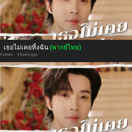
เธอไม่เคยทิ้งฉัน
(พากย์ไทย)
0 views
·
3 hours ago