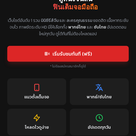
ฟินเต็มจอมือถือ
แหล่งรวมซีรี่ย์จีนแนวตั้ง พากย์ไทย ซับไทย
เว็บไซต์อันดับ 1 รวม
มินิซีรีส์จีน
และ
ละครคุณธรรม
ยอดฮิต เนื้อหากระชับ
จบไว ภาพชัดระดับ HD มีให้เลือกทั้ง
พากย์ไทย
และ
ซับไทย
อัปเดตตอน
ใหม่ทุกวัน ดูได้ทันทีไม่ต้องโหลดแอป
เริ่มรับชมทันที (ฟรี)
* ไม่ต้องสมัครสมาชิกก็ดูได้
แนวตั้งเต็มจอ
พากย์/ซับไทย
โหลดไวดูง่าย
อัปเดตทุกวัน