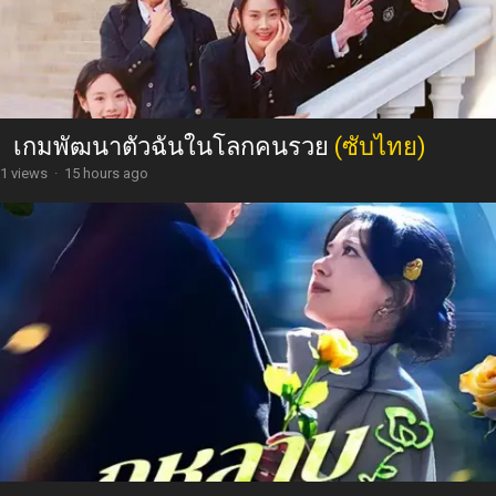
เกมพัฒนาตัวฉันในโลกคนรวย
(ซับไทย)
1 views
·
15 hours ago