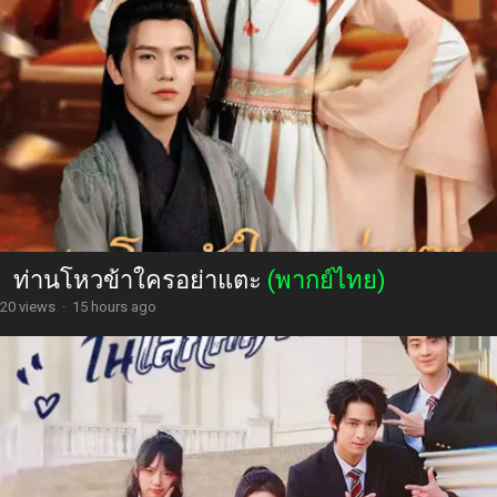
ท่านโหวข้าใครอย่าแตะ
(พากย์ไทย)
20 views
·
15 hours ago