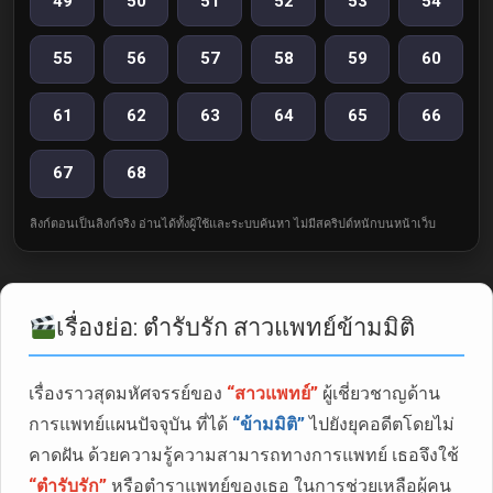
49
50
51
52
53
54
55
56
57
58
59
60
61
62
63
64
65
66
67
68
ลิงก์ตอนเป็นลิงก์จริง อ่านได้ทั้งผู้ใช้และระบบค้นหา ไม่มีสคริปต์หนักบนหน้าเว็บ
เรื่องย่อ: ตำรับรัก สาวแพทย์ข้ามมิติ
เรื่องราวสุดมหัศจรรย์ของ
“สาวแพทย์”
ผู้เชี่ยวชาญด้าน
การแพทย์แผนปัจจุบัน ที่ได้
“ข้ามมิติ”
ไปยังยุคอดีตโดยไม่
คาดฝัน ด้วยความรู้ความสามารถทางการแพทย์ เธอจึงใช้
“ตำรับรัก”
หรือตำราแพทย์ของเธอ ในการช่วยเหลือผู้คน