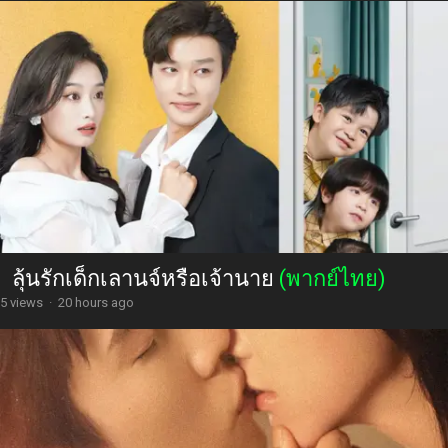
ลุ้นรักเด็กเลานจ์หรือเจ้านาย
(พากย์ไทย)
5 views
·
20 hours ago