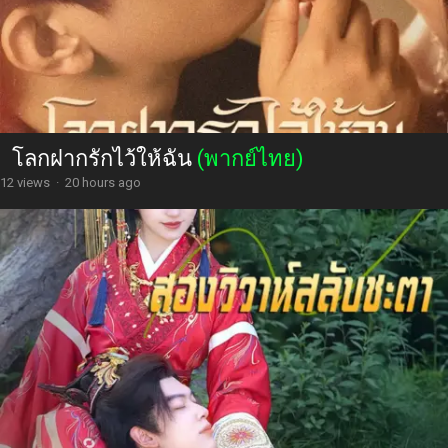
โลกฝากรักไว้ให้ฉัน
(พากย์ไทย)
12 views
·
20 hours ago