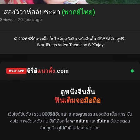
สองวิวาห์สลับชะตา
(พากย์ไทย)
8 views
·
20 hours ago
© 2026 ซีรี่ย์แนวตั้ง เว็บไซต์ดูหนังจีน หนังจีนสั้น มินิซีรีส์จีน ดูฟรี -
WordPress Video Theme
by
WPEnjoy
ซีรี่ย์
แนวตั้ง
.com
WEB-APP
ดูหนังจีนสั้น
ฟินเต็มจอมือถือ
แหล่งรวมซีรี่ย์จีนแนวตั้ง พากย์ไทย ซับไทย
เว็บไซต์อันดับ 1 รวม
มินิซีรีส์จีน
และ
ละครคุณธรรม
ยอดฮิต เนื้อหากระชับ
จบไว ภาพชัดระดับ HD มีให้เลือกทั้ง
พากย์ไทย
และ
ซับไทย
อัปเดตตอน
ใหม่ทุกวัน ดูได้ทันทีไม่ต้องโหลดแอป