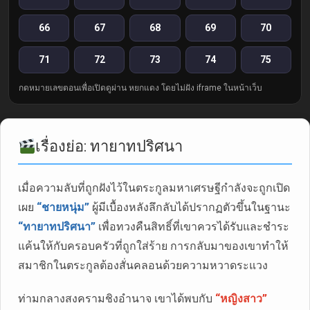
66
67
68
69
70
71
72
73
74
75
กดหมายเลขตอนเพื่อเปิดดูผ่าน หยกแดง โดยไม่ฝัง iframe ในหน้าเว็บ
เรื่องย่อ: ทายาทปริศนา
เมื่อความลับที่ถูกฝังไว้ในตระกูลมหาเศรษฐีกำลังจะถูกเปิด
เผย
“ชายหนุ่ม”
ผู้มีเบื้องหลังลึกลับได้ปรากฏตัวขึ้นในฐานะ
“ทายาทปริศนา”
เพื่อทวงคืนสิทธิ์ที่เขาควรได้รับและชำระ
แค้นให้กับครอบครัวที่ถูกใส่ร้าย การกลับมาของเขาทำให้
สมาชิกในตระกูลต้องสั่นคลอนด้วยความหวาดระแวง
ท่ามกลางสงครามชิงอำนาจ เขาได้พบกับ
“หญิงสาว”