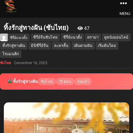
MENU
ทิ้งรักสู่ทางฝัน (ซับไทย)
47
ซีรี่ย์จีนซับไทย
ซีรี่ย์แนวตั้ง
ดราม่า
ดูหนังออนไลน์
ซีรี่ย์แนวตั้ง
ทิ้งรักสู่ทางฝัน
มินิซีรี่ย์จีน
ละครสั้น
เดินตามฝัน
เริ่มต้นใหม่
โรแมนติก
December 16, 2025
ซับไทย
ทิ้งรักสู่ทางฝัน
ซับไทย
70 ตอน
จบแล้ว