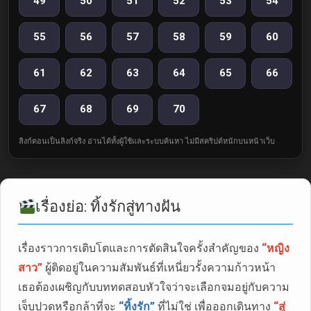
49
50
51
52
53
54
55
56
57
58
59
60
61
62
63
64
65
66
67
68
69
70
ลิงก์ตอนเป็นลิงก์จริง อ่านได้ทั้งผู้ใช้และระบบค้นหา ไม่มีสคริปต์หนักบนหน้าเว็บ
เรื่องย่อ: ทิ้งรักสู่ทางฝัน
เรื่องราวการเติบโตและการตัดสินใจครั้งสำคัญของ
“หญิง
สาว”
ผู้ติดอยู่ในความสัมพันธ์ที่เหนี่ยวรั้งความก้าวหน้า
เธอต้องเผชิญกับบททดสอบหัวใจว่าจะเลือกจมอยู่กับความ
เจ็บปวดหรือกล้าที่จะ
“ทิ้งรัก”
ที่ไม่ใช่ เพื่อออกเดินทาง
“สู่