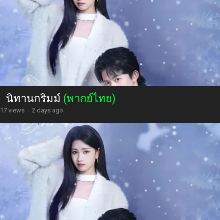
นิทานกริมม์
(พากย์ไทย)
17 views
·
2 days ago