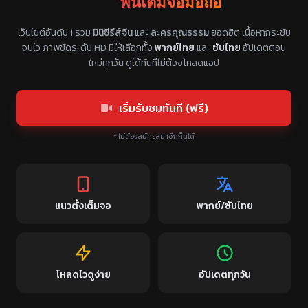
ฟินเต็มจอมือถือ
แหล่งรวมซีรี่ย์จีนแนวตั้ง พากย์ไทย ซับไทย
เว็บไซต์อันดับ 1 รวม
มินิซีรีส์จีน
และ
ละครคุณธรรม
ยอดฮิต เนื้อหากระชับ
จบไว ภาพชัดระดับ HD มีให้เลือกทั้ง
พากย์ไทย
และ
ซับไทย
อัปเดตตอน
ใหม่ทุกวัน ดูได้ทันทีไม่ต้องโหลดแอป
เริ่มรับชมทันที (ฟรี)
* ไม่ต้องสมัครสมาชิกก็ดูได้
แนวตั้งเต็มจอ
พากย์/ซับไทย
โหลดไวดูง่าย
อัปเดตทุกวัน