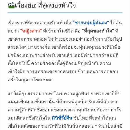
เรื่องย่อ: ที่สุดของหัวใจ
เรื่องราวที่นิยามความรักแท้ เมื่อ
“ชายหนุ่มผู้มั่นคง”
ได้ค้น
พบว่า
“หญิงสาว”
ที่เข้ามาในชีวิต คือ
“ที่สุดของหัวใจ”
ที่
เขาตามหามาตลอด ไม่ว่าเธอจะเคยผ่านอะไรมา หรือมีอุป
สรรคใดๆ มาขวางกั้น เขาก็พร้อมจะทุ่มเททุกอย่างที่มีเพื่อ
ปกป้องเธอ เพราะสำหรับเขาแล้ว เธอมีค่ามากกว่าสมบัติ
ทั้งโลกใบนี้ ความรักของทั้งคู่ต้องเผชิญหน้ากับความ
เข้าใจผิด การแทรกแซงจากคนรอบข้าง และการทดสอบ
ครั้งใหญ่จากโชคชะตา
แต่ยิ่งมีอุปสรรคมากเท่าไหร่ ความผูกพันของพวกเขาก็ยิ่ง
แน่นแฟ้นมากขึ้นเท่านั้น นี่คือบทพิสูจน์ว่ารักแท้ที่เกิดจาก
ความรู้สึกที่ลึกซึ้งย่อมแข็งแกร่งกว่าทุกสิ่ง พบกับดราม่าโร
แมนติกสุดซึ้งกินใจใน
มินิซีรี่ย์จีน
ซับไทย ที่จะทำให้คุณ
เชื่อในพลังของความรักที่ไม่มีวันสั่นคลอน มาร่วมเป็นสักขี