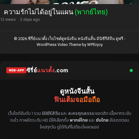
ความรักไม่ได้อยู่ในแผน
(พากย์ไทย)
12 views
·
2 days ago
© 2026 ซีรี่ย์แนวตั้ง เว็บไซต์ดูหนังจีน หนังจีนสั้น มินิซีรีส์จีน ดูฟรี -
WordPress Video Theme
by
WPEnjoy
ซีรี่ย์
แนวตั้ง
.com
WEB-APP
ดูหนังจีนสั้น
ฟินเต็มจอมือถือ
แหล่งรวมซีรี่ย์จีนแนวตั้ง พากย์ไทย ซับไทย
เว็บไซต์อันดับ 1 รวม
มินิซีรีส์จีน
และ
ละครคุณธรรม
ยอดฮิต เนื้อหากระชับ
จบไว ภาพชัดระดับ HD มีให้เลือกทั้ง
พากย์ไทย
และ
ซับไทย
อัปเดตตอน
ใหม่ทุกวัน ดูได้ทันทีไม่ต้องโหลดแอป