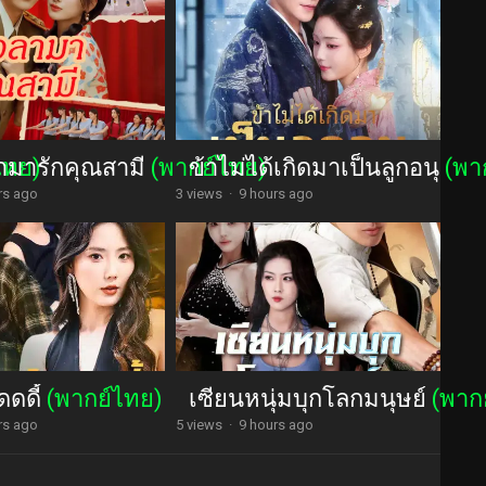
ามารักคุณสามี
ไทย)
(พากย์ไทย)
ข้าไม่ได้เกิดมาเป็นลูกอนุ
(พา
rs ago
3 views
·
9 hours ago
ดดดี้
(พากย์ไทย)
เซียนหนุ่มบุกโลกมนุษย์
(พาก
rs ago
5 views
·
9 hours ago