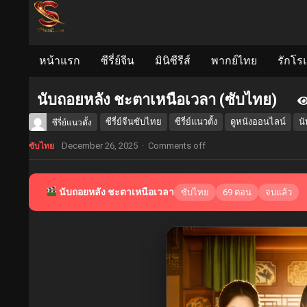
หน้าแรก
ซีรี่ย์จีน
มินิซีรีส์
พากย์ไทย
รักโร
นับถอยหลัง ชะตาเหนือเวลา (ซับไทย)
ซีรี่ย์จีนซับไทย
ซีรี่ย์แนวตั้ง
ดูหนังออนไลน์
น
ซีรี่ย์แนวตั้ง
December 26, 2025
·
Comments off
ซับไทย
นับถอยหลัง ชะตาเหนือเวลา
ซับไทย
69 ตอน
จบแล้ว