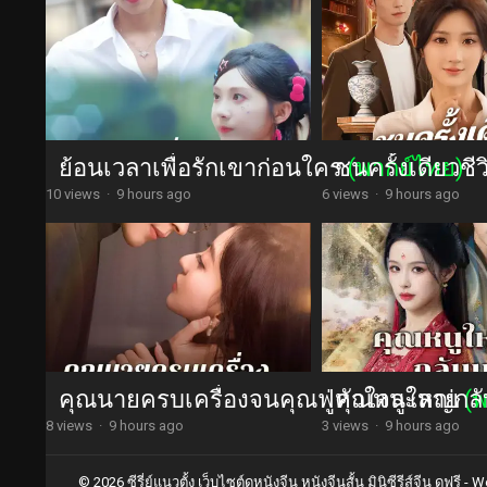
ย้อนเวลาเพื่อรักเขาก่อนใคร
ชนครั้งเดียวชี
(พากย์ไทย)
10 views
·
9 hours ago
6 views
·
9 hours ago
คุณนายครบเครื่องจนคุณฟู่หัวใจละลาย
คุณหนูใหญ่กลับ
(
8 views
·
9 hours ago
3 views
·
9 hours ago
© 2026 ซีรี่ย์แนวตั้ง เว็บไซต์ดูหนังจีน หนังจีนสั้น มินิซีรีส์จีน ดูฟรี -
Wo