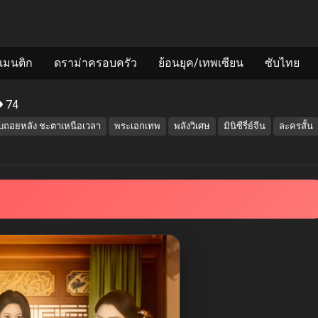
แมนติก
ดราม่าครอบครัว
ย้อนยุค/เทพเซียน
ซับไทย
74
ับถอยหลัง ชะตาเหนือเวลา
พระเอกเทพ
พลังวิเศษ
มินิซีรี่ย์จีน
ละครสั้น