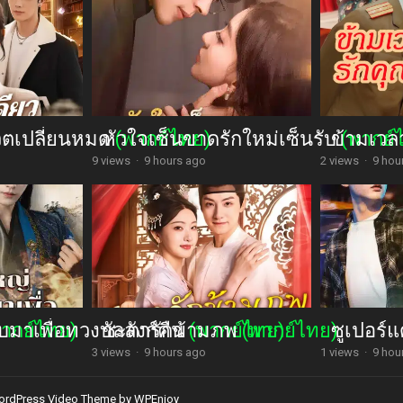
วิตเปลี่ยนหมด
หัวใจเซ็นขาดรักใหม่เซ็นรับ
(พากย์ไทย)
ข้ามเวล
(พากย์
9 views
·
9 hours ago
2 views
·
9 hou
มาเพื่อทวงบัลลังก์คืน
พากย์ไทย)
ชะตารักข้ามภพ
(พากย์ไทย)
(พากย์ไทย)
ซูเปอร์แ
3 views
·
9 hours ago
1 views
·
9 hou
rdPress Video Theme
by
WPEnjoy