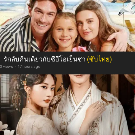
รักลับคืนเดียวกับซีอีโอเย็นชา
(ซับไทย)
3 views
·
17 hours ago