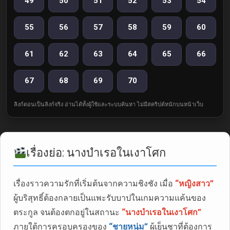
49
50
51
52
53
54
55
56
57
58
59
60
61
62
63
64
65
66
67
68
69
70
ลิงก์ตอนเป็นลิงก์จริง อ่านได้ทั้งผู้ใช้และระบบค้นหา ไม่มีสคริปต์หนักบนหน้าเว็บ
เรื่องย่อ: นางบำเรอในเงาโศก
เรื่องราวความรักที่เริ่มต้นจากความชิงชัง เมื่อ
“หญิงสาว”
ผู้บริสุทธิ์ต้องกลายเป็นแพะรับบาปในเกมความแค้นของ
ตระกูล จนต้องตกอยู่ในสถานะ
“นางบำเรอในเงาโศก”
ภายใต้การครอบครองของ
“ชายหนุ่ม”
ผู้เย็นชาที่ต้องการ