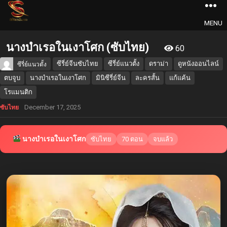
MENU
นางบำเรอในเงาโศก (ซับไทย)
60
ซีรี่ย์จีนซับไทย
ซีรี่ย์แนวตั้ง
ดราม่า
ดูหนังออนไลน์
ซีรี่ย์แนวตั้ง
ตบจูบ
นางบำเรอในเงาโศก
มินิซีรี่ย์จีน
ละครสั้น
แก้แค้น
โรแมนติก
December 17, 2025
ซับไทย
นางบำเรอในเงาโศก
ซับไทย
70 ตอน
จบแล้ว