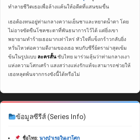
ทำลายชีวิตเธอเพื่อล้างแค้นให้อดีตที่แสนขมขื่น
เธอต้องทนอยู่ท่ามกลางความเย็นชาและหยาดน้ำตา โดย
ไม่อาจขัดขืนโชคชะตาที่พันธนาการไว้ได้ แต่ยิ่งเขา
พยายามทำร้ายเธอมากเท่าไหร่ หัวใจที่แข็งกร้าวกลับยิ่ง
หวั่นไหวต่อความดีงามของเธอ พบกับซีรี่ย์ดราม่าสุดเข้ม
ข้นในรูปแบบ
ละครสั้น
ซับไทย มาร่วมลุ้นว่าท่ามกลางเงา
แห่งความโศกเศร้า แสงสว่างแห่งรักแท้จะสามารถช่วยให้
เธอหลุดพ้นจากกรงขังนี้ได้หรือไม่
ข้อมูลซีรีส์ (Series Info)
ชื่อไทย:
นางบำเรอในเงาโศก