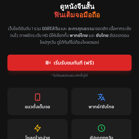
ดูหนังจีนสั้น
ฟินเต็มจอมือถือ
แหล่งรวมซีรี่ย์จีนแนวตั้ง พากย์ไทย ซับไทย
เว็บไซต์อันดับ 1 รวม
มินิซีรีส์จีน
และ
ละครคุณธรรม
ยอดฮิต เนื้อหากระชับ
จบไว ภาพชัดระดับ HD มีให้เลือกทั้ง
พากย์ไทย
และ
ซับไทย
อัปเดตตอน
ใหม่ทุกวัน ดูได้ทันทีไม่ต้องโหลดแอป
เริ่มรับชมทันที (ฟรี)
* ไม่ต้องสมัครสมาชิกก็ดูได้
แนวตั้งเต็มจอ
พากย์/ซับไทย
โหลดไวดูง่าย
อัปเดตทุกวัน