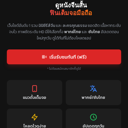
ดูหนังจีนสั้น
ฟินเต็มจอมือถือ
แหล่งรวมซีรี่ย์จีนแนวตั้ง พากย์ไทย ซับไทย
เว็บไซต์อันดับ 1 รวม
มินิซีรีส์จีน
และ
ละครคุณธรรม
ยอดฮิต เนื้อหากระชับ
จบไว ภาพชัดระดับ HD มีให้เลือกทั้ง
พากย์ไทย
และ
ซับไทย
อัปเดตตอน
ใหม่ทุกวัน ดูได้ทันทีไม่ต้องโหลดแอป
เริ่มรับชมทันที (ฟรี)
* ไม่ต้องสมัครสมาชิกก็ดูได้
แนวตั้งเต็มจอ
พากย์/ซับไทย
โหลดไวดูง่าย
อัปเดตทุกวัน