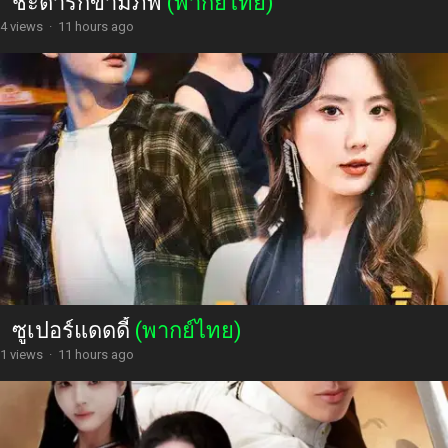
ชะตารักข้ามภพ
(พากย์ไทย)
4 views
·
11 hours ago
ซูเปอร์แดดดี้
(พากย์ไทย)
1 views
·
11 hours ago