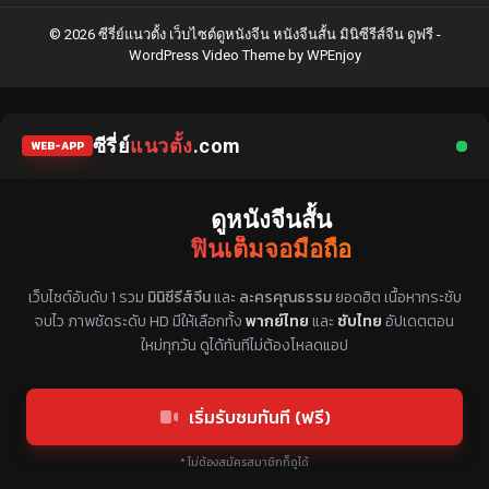
© 2026 ซีรี่ย์แนวตั้ง เว็บไซต์ดูหนังจีน หนังจีนสั้น มินิซีรีส์จีน ดูฟรี -
WordPress Video Theme
by
WPEnjoy
ซีรี่ย์
แนวตั้ง
.com
WEB-APP
ดูหนังจีนสั้น
ฟินเต็มจอมือถือ
แหล่งรวมซีรี่ย์จีนแนวตั้ง พากย์ไทย ซับไทย
เว็บไซต์อันดับ 1 รวม
มินิซีรีส์จีน
และ
ละครคุณธรรม
ยอดฮิต เนื้อหากระชับ
จบไว ภาพชัดระดับ HD มีให้เลือกทั้ง
พากย์ไทย
และ
ซับไทย
อัปเดตตอน
ใหม่ทุกวัน ดูได้ทันทีไม่ต้องโหลดแอป
เริ่มรับชมทันที (ฟรี)
* ไม่ต้องสมัครสมาชิกก็ดูได้