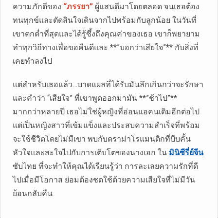
ความภักดีของ
“ภรรยา”
ผู้แสนดีมาโดยตลอด จนเธอต้อง
ทนทุกข์และตัดสินใจเดินจากไปพร้อมกับลูกน้อย ในวันที่
เขาตกต่ำที่สุดและได้รู้ซึ้งถึงคุณค่าของเธอ เขาก็พยายาม
ทำทุกวิถีทางเพื่อขอคืนดีและ **”บอกว่าเสียใจ”** กับสิ่งที่
เคยทำลงไป
แต่สำหรับเธอแล้ว…บาดแผลที่ได้รับมันลึกเกินกว่าจะรักษา
และคำว่า “เสียใจ” ที่เขาพูดออกมามัน **”ช้าไป”**
มากกว่าหลายปี เธอไม่ใช่ผู้หญิงที่อ่อนแอคนเดิมอีกต่อไป
แต่เป็นหญิงสาวที่เข้มแข็งและประสบความสำเร็จที่พร้อม
จะใช้ชีวิตโดยไม่มีเขา พบกับดราม่าโรแมนติกที่บีบคั้น
หัวใจและสะใจไปกับการเติบโตของนางเอก ใน
มินิซีรี่ย์จีน
ซับไทย ที่จะทำให้คุณได้เรียนรู้ว่า การละเลยความรักที่ดี
ไปเมื่อมีโอกาส ย่อมต้องชดใช้ด้วยความเสียใจที่ไม่มีวัน
ย้อนกลับคืน