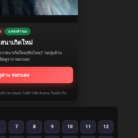
ง
แหล่งสำรอง
าสนาเกิดใหม่
ววาสนาเกิดใหม่(ซับไทย)” กดปุ่มด้าน
อเปิดดูจาก หยกแดง
ดูผ่าน หยกแดง
ห้บริการภายนอก ไม่มีการฝัง iframe ในหน้าเว็บ
7
8
9
10
11
12