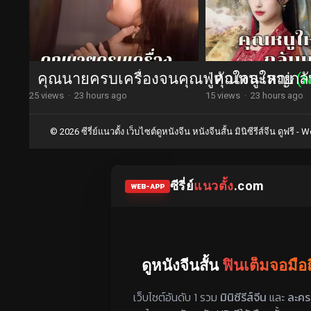
คุณนายครบเครื่องจนคุณฟู่หัวใจละลาย
คุณหนูใหญ่กลับ
(
25 views
·
23 hours ago
15 views
·
23 hours ago
© 2026 ซีรี่ย์แนวตั้ง เว็บไซต์ดูหนังจีน หนังจีนสั้น มินิซีรีส์จีน ดูฟรี -
Wo
ซีรี่ย์
แนวตั้ง
.com
WEB-APP
ดูหนังจีนสั้น
ฟินเต็มจอมือ
แหล่งรวมซีรี่ย์จีนแนวตั้ง พากย์ไทย ซ
เว็บไซต์อันดับ 1 รวม
มินิซีรีส์จีน
และ
ละคร