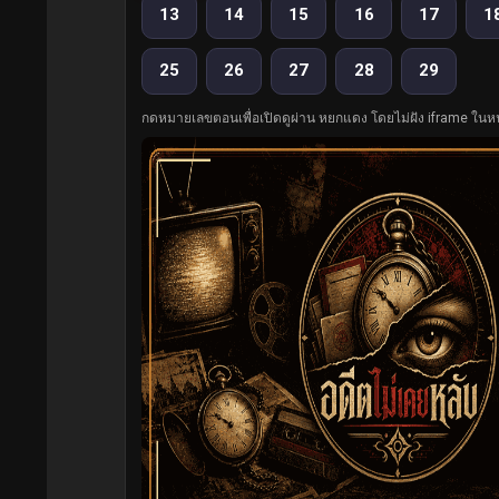
13
14
15
16
17
1
25
26
27
28
29
กดหมายเลขตอนเพื่อเปิดดูผ่าน หยกแดง โดยไม่ฝัง iframe ในหน