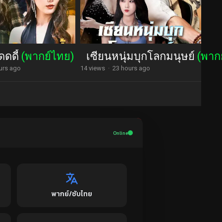
ดดดี้
(พากย์ไทย)
เซียนหนุ่มบุกโลกมนุษย์
(พาก
urs ago
14 views
·
23 hours ago
Online
พากย์/ซับไทย