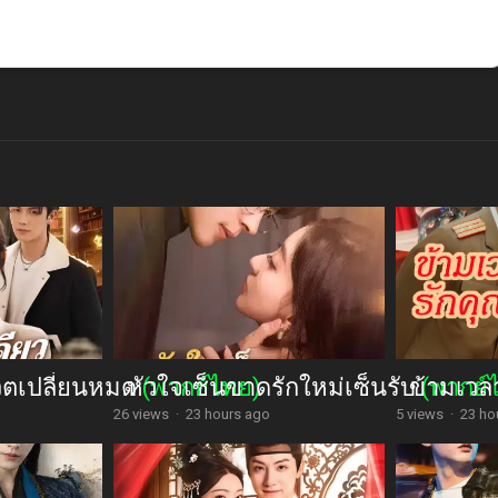
วิตเปลี่ยนหมด
หัวใจเซ็นขาดรักใหม่เซ็นรับ
(พากย์ไทย)
ข้ามเวล
(พากย์
26 views
·
23 hours ago
5 views
·
23 ho