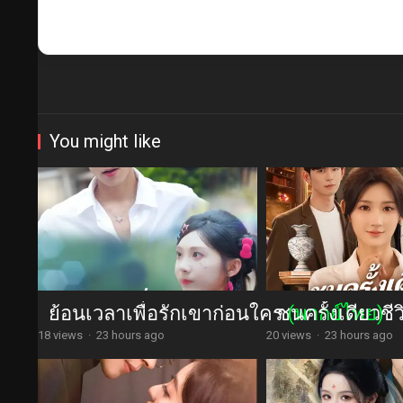
You might like
ย้อนเวลาเพื่อรักเขาก่อนใคร
ชนครั้งเดียวชี
(พากย์ไทย)
18 views
·
23 hours ago
20 views
·
23 hours ago