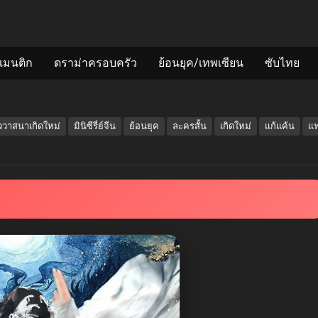
แมนติก
ดราม่าครอบครัว
ย้อนยุค/เทพเซียน
ซับไทย
ัววาสนาเกิดใหม่
มินิซีรี่ย์จีน
ย้อนยุค
ละครสั้น
เกิดใหม่
แก้แค้น
แ