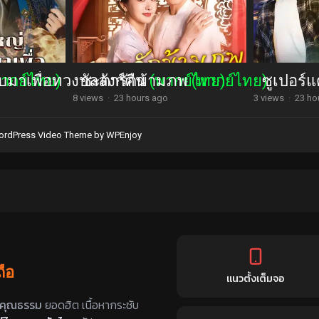
มาเพื่อทวงบัลลังก์คืน
พากย์ไทย)
ชะตารักข้ามภพ
(พากย์ไทย)
(พากย์ไทย)
ซูเปอร์แ
8 views
·
23 hours ago
3 views
·
23 ho
rdPress Video Theme
by
WPEnjoy
ถือ
แนวตั้งเต็มจอ
ับไทย
คุณธรรม
ยอดฮิต เนื้อหากระชับ