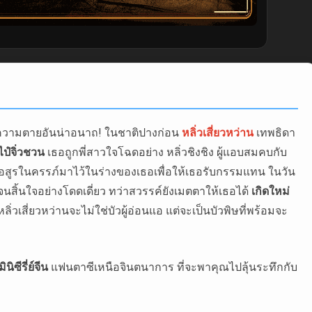
ู่ความตายอันน่าอนาถ! ในชาติปางก่อน
หลิ่วเสี่ยวหว่าน
เทพธิดา
ไป๋จิ่วชวน
เธอถูกพี่สาวใจโฉดอย่าง หลิ่วชิงชิง ผู้แอบสมคบกับ
ทารกอสูรในครรภ์มาไว้ในร่างของเธอเพื่อให้เธอรับกรรมแทน ในวัน
จนสิ้นใจอย่างโดดเดี่ยว ทว่าสวรรค์ยังเมตตาให้เธอได้
เกิดใหม่
หลิ่วเสี่ยวหว่านจะไม่ใช่บัวผู้อ่อนแอ แต่จะเป็นบัวพิษที่พร้อมจะ
มินิซีรี่ย์จีน
แฟนตาซีเหนือจินตนาการ ที่จะพาคุณไปลุ้นระทึกกับ