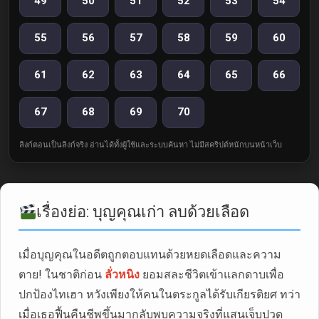
49
50
51
52
53
54
55
56
57
58
59
60
61
62
63
64
65
66
67
68
69
70
ลิงก์ตอนเป็นลิงก์จริง อ่านได้ทั้งผู้ใช้และระบบค้นหา ไม่มีสคริปต์หนักบนหน้าเว็บ
เรื่องย่อ: บุญคุณเก่า ลบด้วยเลือด
เมื่อบุญคุณในอดีตถูกตอบแทนด้วยหยดเลือดและความ
ตาย! ในชาติก่อน
ลั่วหนิง
ยอมสละชีวิตเข้าแลกดาบเพื่อ
ปกป้องไทเฮา หวังเพียงให้คนในตระกูลได้รับเกียรติยศ ทว่า
เมื่อเธอฟื้นคืนชีพขึ้นมากลับพบความจริงที่แสนเจ็บปวด