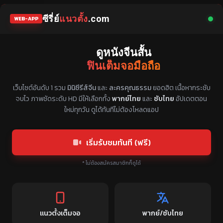
ซีรี่ย์
แนวตั้ง
.com
WEB-APP
ดูหนังจีนสั้น
ฟินเต็มจอมือถือ
แหล่งรวมซีรี่ย์จีนแนวตั้ง พากย์ไทย ซับไทย
เว็บไซต์อันดับ 1 รวม
มินิซีรีส์จีน
และ
ละครคุณธรรม
ยอดฮิต เนื้อหากระชับ
จบไว ภาพชัดระดับ HD มีให้เลือกทั้ง
พากย์ไทย
และ
ซับไทย
อัปเดตตอน
ใหม่ทุกวัน ดูได้ทันทีไม่ต้องโหลดแอป
เริ่มรับชมทันที (ฟรี)
* ไม่ต้องสมัครสมาชิกก็ดูได้
แนวตั้งเต็มจอ
พากย์/ซับไทย