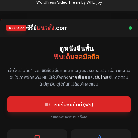
WordPress Video Theme
by
WPEnjoy
ซีรี่ย์
แนวตั้ง
.com
WEB-APP
ดูหนังจีนสั้น
ฟินเต็มจอมือถือ
แหล่งรวมซีรี่ย์จีนแนวตั้ง พากย์ไทย ซับไทย
เว็บไซต์อันดับ 1 รวม
มินิซีรีส์จีน
และ
ละครคุณธรรม
ยอดฮิต เนื้อหากระชับ
จบไว ภาพชัดระดับ HD มีให้เลือกทั้ง
พากย์ไทย
และ
ซับไทย
อัปเดตตอน
ใหม่ทุกวัน ดูได้ทันทีไม่ต้องโหลดแอป
เริ่มรับชมทันที (ฟรี)
* ไม่ต้องสมัครสมาชิกก็ดูได้