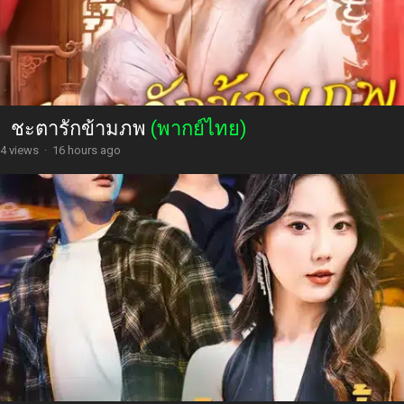
ชะตารักข้ามภพ
(พากย์ไทย)
4 views
·
16 hours ago