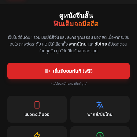
ดูหนังจีนสั้น
ฟินเต็มจอมือถือ
แหล่งรวมซีรี่ย์จีนแนวตั้ง พากย์ไทย ซับไทย
เว็บไซต์อันดับ 1 รวม
มินิซีรีส์จีน
และ
ละครคุณธรรม
ยอดฮิต เนื้อหากระชับ
จบไว ภาพชัดระดับ HD มีให้เลือกทั้ง
พากย์ไทย
และ
ซับไทย
อัปเดตตอน
ใหม่ทุกวัน ดูได้ทันทีไม่ต้องโหลดแอป
เริ่มรับชมทันที (ฟรี)
* ไม่ต้องสมัครสมาชิกก็ดูได้
แนวตั้งเต็มจอ
พากย์/ซับไทย