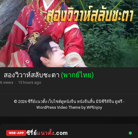
สองวิวาห์สลับชะตา
(พากย์ไทย)
6 views
·
15 hours ago
© 2026 ซีรี่ย์แนวตั้ง เว็บไซต์ดูหนังจีน หนังจีนสั้น มินิซีรีส์จีน ดูฟรี -
WordPress Video Theme
by
WPEnjoy
ซีรี่ย์
แนวตั้ง
.com
WEB-APP