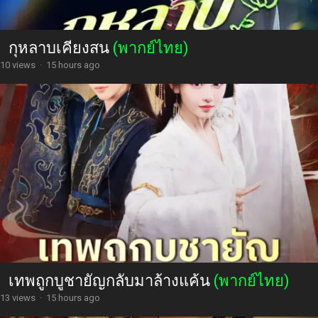
กุหลาบเคียงสน
(พากย์ไทย)
10 views
·
15 hours ago
เทพถูกบูชายัญกลับมาล้างแค้น
(พากย์ไทย)
13 views
·
15 hours ago