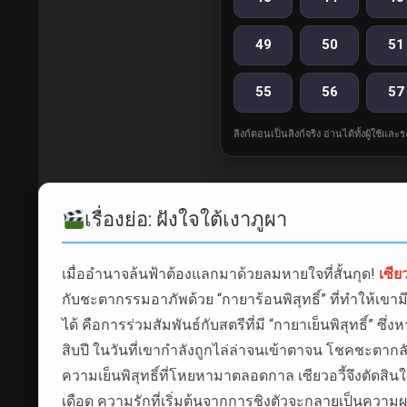
49
50
51
55
56
57
ลิงก์ตอนเป็นลิงก์จริง อ่านได้ทั้งผู้ใช้แ
เรื่องย่อ: ฝังใจใต้เงาภูผา
เมื่ออำนาจล้นฟ้าต้องแลกมาด้วยลมหายใจที่สั้นกุด!
เซียว
กับชะตากรรมอาภัพด้วย “กายาร้อนพิสุทธิ์” ที่ทำให้เขามี
ได้ คือการร่วมสัมพันธ์กับสตรีที่มี “กายาเย็นพิสุทธิ์”
สิบปี ในวันที่เขากำลังถูกไล่ล่าจนเข้าตาจน โชคชะตาก
ความเย็นพิสุทธิ์ที่โหยหามาตลอดกาล เซียวอวี้จึงตัดสินใ
เดือด ความรักที่เริ่มต้นจากการชิงตัวจะกลายเป็นความผู