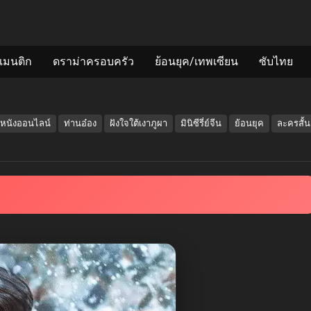
แมนติก
ดราม่าครอบครัว
ย้อนยุค/เทพเซียน
ซับไทย
ูหนังออนไลน์
ท่านอ๋อง
ฝังใจใต้เงาภูผา
มินิซีรี่ย์จีน
ย้อนยุค
ละครสั้น