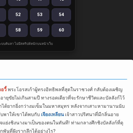
52
53
54
58
59
60
ละระบบค้นหา ไม่มีสคริปต์หนักบนหน้าเว็บ
อวี้
พระโอรสเก้าผู้ทรงอิทธิพลที่สุดในราชวงศ์ กลับต้องเผชิญ
อายุขัยไม่เกินสามปี ทางรอดเดียวที่จะรักษาชีวิตและบัลลังก์ไว้
 ซึ่งหาได้ยากยิ่งกว่างมเข็มในมหาสมุทร หลังจากเสาะหามานานนับ
ลับพาให้เขาได้พบกับ
เจียงเหลียน
เจ้าสาวปริศนาที่มีกลิ่นอาย
จแย่งชิงนางมาเป็นของตนในทันที! ท่ามกลางศึกชิงบัลลังก์ที่ดุ
กพันที่ฝังรากลึกได้อย่างไร?