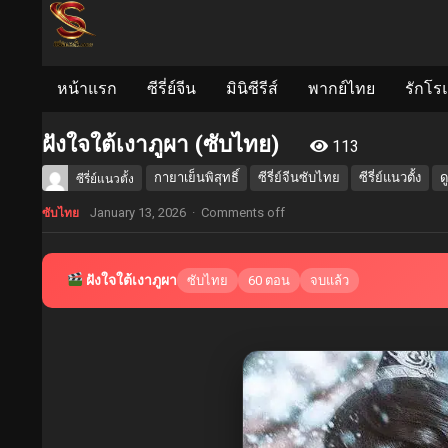
หน้าแรก
ซีรี่ย์จีน
มินิซีรีส์
พากย์ไทย
รักโร
ฝังใจใต้เงาภูผา (ซับไทย)
113
กายาเย็นพิสุทธิ์
ซีรี่ย์จีนซับไทย
ซีรี่ย์แนวตั้ง
ด
ซีรี่ย์แนวตั้ง
January 13, 2026
·
Comments off
ซับไทย
ฝังใจใต้เงาภูผา
ซับไทย
60 ตอน
จบแล้ว