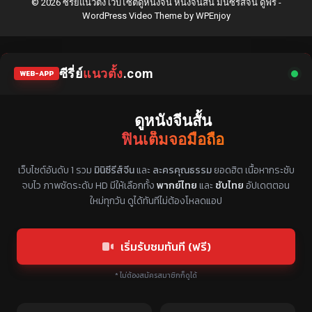
© 2026 ซีรี่ย์แนวตั้ง เว็บไซต์ดูหนังจีน หนังจีนสั้น มินิซีรีส์จีน ดูฟรี -
WordPress Video Theme
by
WPEnjoy
ซีรี่ย์
แนวตั้ง
.com
WEB-APP
ดูหนังจีนสั้น
ฟินเต็มจอมือถือ
แหล่งรวมซีรี่ย์จีนแนวตั้ง พากย์ไทย ซับไทย
เว็บไซต์อันดับ 1 รวม
มินิซีรีส์จีน
และ
ละครคุณธรรม
ยอดฮิต เนื้อหากระชับ
จบไว ภาพชัดระดับ HD มีให้เลือกทั้ง
พากย์ไทย
และ
ซับไทย
อัปเดตตอน
ใหม่ทุกวัน ดูได้ทันทีไม่ต้องโหลดแอป
เริ่มรับชมทันที (ฟรี)
* ไม่ต้องสมัครสมาชิกก็ดูได้