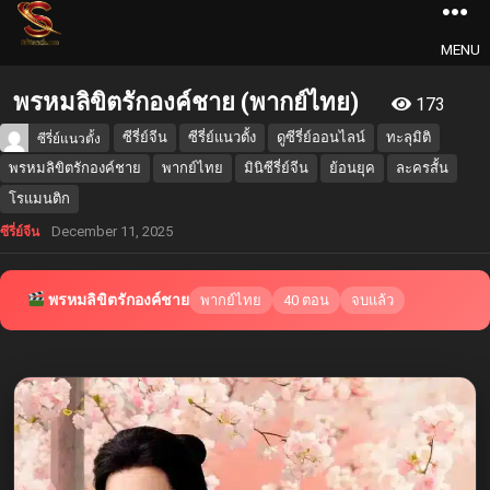
MENU
พรหมลิขิตรักองค์ชาย (พากย์ไทย)
173
ซีรี่ย์จีน
ซีรี่ย์แนวตั้ง
ดูซีรี่ย์ออนไลน์
ทะลุมิติ
ซีรี่ย์แนวตั้ง
พรหมลิขิตรักองค์ชาย
พากย์ไทย
มินิซีรี่ย์จีน
ย้อนยุค
ละครสั้น
โรแมนติก
December 11, 2025
ซีรี่ย์จีน
พรหมลิขิตรักองค์ชาย
พากย์ไทย
40 ตอน
จบแล้ว