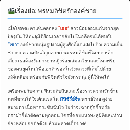
เรื่องย่อ: พรหมลิขิตรักองค์ชาย
เมื่อโชคชะตาเล่นตลกส่ง
“เธอ”
สาวน้อยจอมแก่นจากยุค
ปัจจุบัน ให้ทะลุมิติย้อนเวลากลับไปในอดีตจนได้พบกับ
“เขา”
องค์ชายหนุ่มรูปงามผู้สูงศักดิ์แต่แฝงไปด้วยความเย็น
ชา จากความบังเอิญกลายเป็นพรหมลิขิตที่ไม่อาจหลีก
เลี่ยง เธอต้องงัดมารยาหญิงร้อยเล่มเกวียนและไหวพริบ
ของคนยุคใหม่เพื่อเอาตัวรอดในวังหลวงที่เต็มไปด้วย
เล่ห์เหลี่ยม พร้อมกับพิชิตหัวใจมังกรหนุ่มผู้นี้ให้จงได้
เตรียมพบกับความฟินระดับสิบและเรื่องราวความรักข้าม
ภพที่ชวนให้ใจเต้นแรง ใน
มินิซีรี่ย์จีน
พากย์ไทย ดูง่าย
สบายตา เนื้อหากระชับฉับไว ไม่ว่าจะฉากกุ๊กกิ๊กหรือ
ดราม่าก็น่าติดตามทุกตอน ใครที่ชอบแนวทะลุมิติและท่าน
อ๋องหล่อบอกต่อด้วย ห้ามพลาดเด็ดขาด!