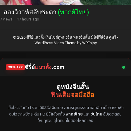
สองวิวาห์สลับชะตา
(พากย์ไทย)
7 views
·
17 hours ago
© 2026 ซีรี่ย์แนวตั้ง เว็บไซต์ดูหนังจีน หนังจีนสั้น มินิซีรีส์จีน ดูฟรี -
WordPress Video Theme
by
WPEnjoy
ซีรี่ย์
แนวตั้ง
.com
WEB-APP
ดูหนังจีนสั้น
ฟินเต็มจอมือถือ
แหล่งรวมซีรี่ย์จีนแนวตั้ง พากย์ไทย ซับไทย
เว็บไซต์อันดับ 1 รวม
มินิซีรีส์จีน
และ
ละครคุณธรรม
ยอดฮิต เนื้อหากระชับ
จบไว ภาพชัดระดับ HD มีให้เลือกทั้ง
พากย์ไทย
และ
ซับไทย
อัปเดตตอน
ใหม่ทุกวัน ดูได้ทันทีไม่ต้องโหลดแอป