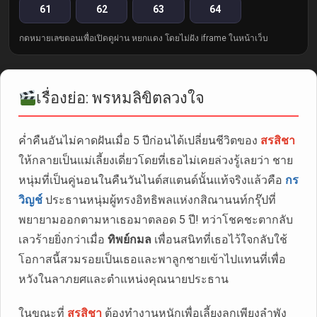
61
62
63
64
กดหมายเลขตอนเพื่อเปิดดูผ่าน หยกแดง โดยไม่ฝัง iframe ในหน้าเว็บ
เรื่องย่อ: พรหมลิขิตลวงใจ
ค่ำคืนอันไม่คาดฝันเมื่อ 5 ปีก่อนได้เปลี่ยนชีวิตของ
สรสิชา
ให้กลายเป็นแม่เลี้ยงเดี่ยวโดยที่เธอไม่เคยล่วงรู้เลยว่า ชาย
หนุ่มที่เป็นคู่นอนในคืนวันไนต์สแตนด์นั้นแท้จริงแล้วคือ
กร
วิญช์
ประธานหนุ่มผู้ทรงอิทธิพลแห่งกสิณานนท์กรุ๊ปที่
พยายามออกตามหาเธอมาตลอด 5 ปี! ทว่าโชคชะตากลับ
เลวร้ายยิ่งกว่าเมื่อ
ทิพย์กมล
เพื่อนสนิทที่เธอไว้ใจกลับใช้
โอกาสนี้สวมรอยเป็นเธอและพาลูกชายเข้าไปแทนที่เพื่อ
หวังในลาภยศและตำแหน่งคุณนายประธาน
ในขณะที่
สรสิชา
ต้องทำงานหนักเพื่อเลี้ยงลูกเพียงลำพัง