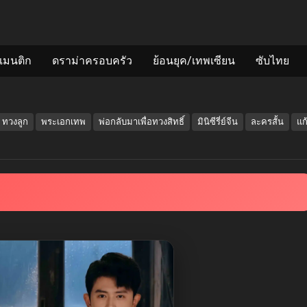
แมนติก
ดราม่าครอบครัว
ย้อนยุค/เทพเซียน
ซับไทย
ทวงลูก
พระเอกเทพ
พ่อกลับมาเพื่อทวงสิทธิ์
มินิซีรี่ย์จีน
ละครสั้น
แก