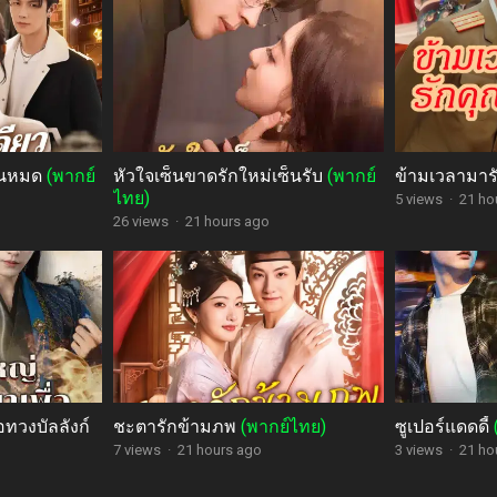
่ยนหมด
(พากย์
หัวใจเซ็นขาดรักใหม่เซ็นรับ
(พากย์
ข้ามเวลามาร
ไทย)
5 views
·
21 ho
26 views
·
21 hours ago
อทวงบัลลังก์
ชะตารักข้ามภพ
(พากย์ไทย)
ซูเปอร์แดดดี้
7 views
·
21 hours ago
3 views
·
21 ho