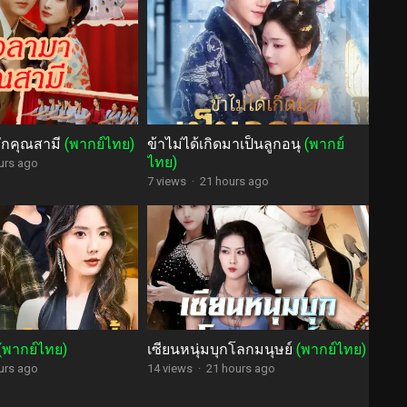
ักคุณสามี
(พากย์ไทย)
ข้าไม่ได้เกิดมาเป็นลูกอนุ
(พากย์
ไทย)
urs ago
7 views
·
21 hours ago
(พากย์ไทย)
เซียนหนุ่มบุกโลกมนุษย์
(พากย์ไทย)
urs ago
14 views
·
21 hours ago