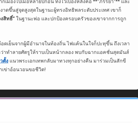
เมืองไปเมื่อหลายปีก่อน ทิ้งไว้เบื้องหลังคือ **”ภรรยา”** และ
เขาผงาดขึ้นสู่จุดสูงสุดในฐานะผู้ทรงอิทธิพลระดับประเทศ เขาก็
งสิทธิ์”
ในฐานะพ่อ และปกป้องครอบครัวของเขาจากการถูก
อดเย็นจากผู้มีอำนาจในท้องถิ่น ไฟแค้นในใจก็ปะทุขึ้น ถึงเวลา
ือกว่าทำลายศัตรูให้ราบเป็นหน้ากลอง พบกับฉากแอคชั่นสุดมันส์
วตั้ง
แนวพระเอกเทพกลับมาทวงทุกอย่างคืน มาร่วมเป็นสักขี
ุกเข่าอ้อนวอนขอชีวิต!