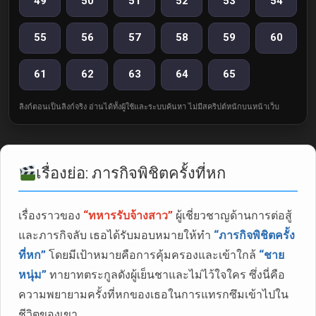
49
50
51
52
53
54
55
56
57
58
59
60
61
62
63
64
65
ลิงก์ตอนเป็นลิงก์จริง อ่านได้ทั้งผู้ใช้และระบบค้นหา ไม่มีสคริปต์หนักบนหน้าเว็บ
เรื่องย่อ: ภารกิจพิชิตครั้งที่หก
เรื่องราวของ
“ทหารรับจ้างสาว”
ผู้เชี่ยวชาญด้านการต่อสู้
และภารกิจลับ เธอได้รับมอบหมายให้ทำ
“ภารกิจพิชิตครั้ง
ที่หก”
โดยมีเป้าหมายคือการคุ้มครองและเข้าใกล้
“ชาย
หนุ่ม”
ทายาทตระกูลดังผู้เย็นชาและไม่ไว้ใจใคร ซึ่งนี่คือ
ความพยายามครั้งที่หกของเธอในการแทรกซึมเข้าไปใน
ชีวิตของเขา