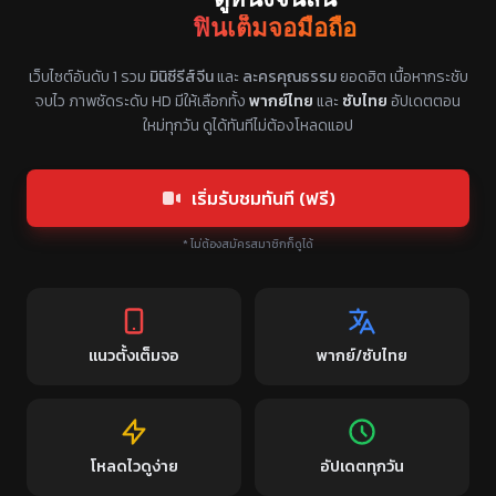
ฟินเต็มจอมือถือ
แหล่งรวมซีรี่ย์จีนแนวตั้ง พากย์ไทย ซับไทย
เว็บไซต์อันดับ 1 รวม
มินิซีรีส์จีน
และ
ละครคุณธรรม
ยอดฮิต เนื้อหากระชับ
จบไว ภาพชัดระดับ HD มีให้เลือกทั้ง
พากย์ไทย
และ
ซับไทย
อัปเดตตอน
ใหม่ทุกวัน ดูได้ทันทีไม่ต้องโหลดแอป
เริ่มรับชมทันที (ฟรี)
* ไม่ต้องสมัครสมาชิกก็ดูได้
แนวตั้งเต็มจอ
พากย์/ซับไทย
โหลดไวดูง่าย
อัปเดตทุกวัน