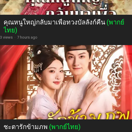
คุณหนูใหญ่กลับมาเพื่อทวงบัลลังก์คืน
(พากย์
ไทย)
3 views
·
7 hours ago
ชะตารักข้ามภพ
(พากย์ไทย)