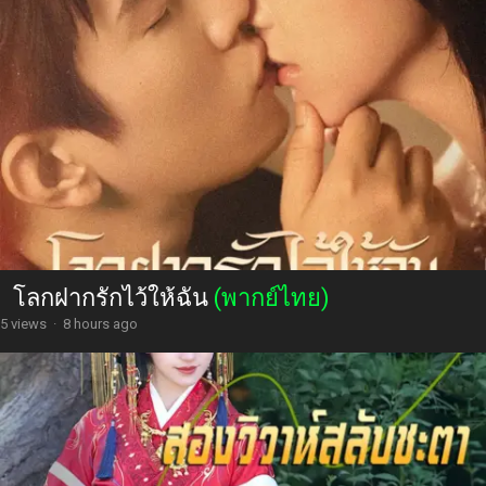
โลกฝากรักไว้ให้ฉัน
(พากย์ไทย)
5 views
·
8 hours ago