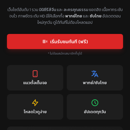
แหล่งรวมซีรี่ย์จีนแนวตั้ง พากย์ไทย ซับไทย
เว็บไซต์อันดับ 1 รวม
มินิซีรีส์จีน
และ
ละครคุณธรรม
ยอดฮิต เนื้อหากระชับ
จบไว ภาพชัดระดับ HD มีให้เลือกทั้ง
พากย์ไทย
และ
ซับไทย
อัปเดตตอน
ใหม่ทุกวัน ดูได้ทันทีไม่ต้องโหลดแอป
เริ่มรับชมทันที (ฟรี)
* ไม่ต้องสมัครสมาชิกก็ดูได้
แนวตั้งเต็มจอ
พากย์/ซับไทย
โหลดไวดูง่าย
อัปเดตทุกวัน