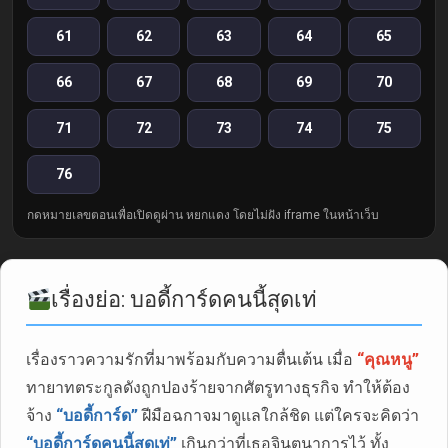
61
62
63
64
65
66
67
68
69
70
71
72
73
74
75
76
กดหมายเลขตอนเพื่อเปิดดูผ่าน หยกแดง โดยไม่ฝัง iframe ในหน้าเว็บ
เรื่องย่อ: บอดี้การ์ดคนนี้สุดเท่
เรื่องราวความรักที่มาพร้อมกับความตื่นเต้น เมื่อ
“คุณหนู”
ทายาทตระกูลดังถูกปองร้ายจากศัตรูทางธุรกิจ ทำให้ต้อง
จ้าง
“บอดี้การ์ด”
ฝีมือฉกาจมาดูแลใกล้ชิด แต่ใครจะคิดว่า
“บอดี้การ์ดคนนี้สุดเท่”
เกินกว่าที่เธอจินตนาการไว้ ทั้ง