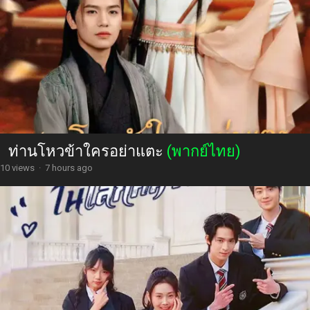
ท่านโหวข้าใครอย่าแตะ
(พากย์ไทย)
10 views
·
7 hours ago