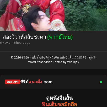
สองวิวาห์สลับชะตา
(พากย์ไทย)
6 views
·
8 hours ago
© 2026 ซีรี่ย์แนวตั้ง เว็บไซต์ดูหนังจีน หนังจีนสั้น มินิซีรีส์จีน ดูฟรี -
WordPress Video Theme
by
WPEnjoy
ซีรี่ย์
แนวตั้ง
.com
WEB-APP
ดูหนังจีนสั้น
ฟินเต็มจอมือถือ