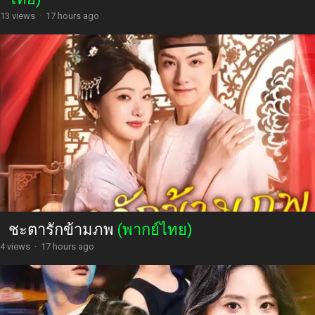
13 views
·
17 hours ago
ชะตารักข้ามภพ
(พากย์ไทย)
4 views
·
17 hours ago