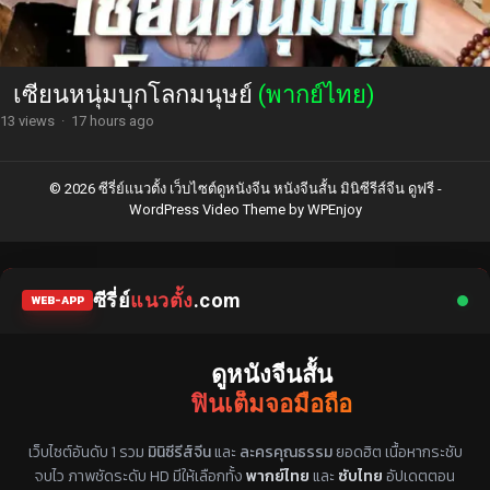
เซียนหนุ่มบุกโลกมนุษย์
(พากย์ไทย)
13 views
·
17 hours ago
© 2026 ซีรี่ย์แนวตั้ง เว็บไซต์ดูหนังจีน หนังจีนสั้น มินิซีรีส์จีน ดูฟรี -
WordPress Video Theme
by
WPEnjoy
ซีรี่ย์
แนวตั้ง
.com
WEB-APP
ดูหนังจีนสั้น
ฟินเต็มจอมือถือ
แหล่งรวมซีรี่ย์จีนแนวตั้ง พากย์ไทย ซับไทย
เว็บไซต์อันดับ 1 รวม
มินิซีรีส์จีน
และ
ละครคุณธรรม
ยอดฮิต เนื้อหากระชับ
จบไว ภาพชัดระดับ HD มีให้เลือกทั้ง
พากย์ไทย
และ
ซับไทย
อัปเดตตอน