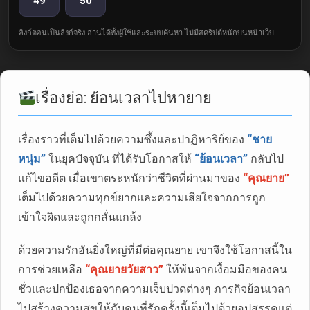
49
50
ลิงก์ตอนเป็นลิงก์จริง อ่านได้ทั้งผู้ใช้และระบบค้นหา ไม่มีสคริปต์หนักบนหน้าเว็บ
เรื่องย่อ: ย้อนเวลาไปหายาย
เรื่องราวที่เต็มไปด้วยความซึ้งและปาฏิหาริย์ของ
“ชาย
หนุ่ม”
ในยุคปัจจุบัน ที่ได้รับโอกาสให้
“ย้อนเวลา”
กลับไป
แก้ไขอดีต เมื่อเขาตระหนักว่าชีวิตที่ผ่านมาของ
“คุณยาย”
เต็มไปด้วยความทุกข์ยากและความเสียใจจากการถูก
เข้าใจผิดและถูกกลั่นแกล้ง
ด้วยความรักอันยิ่งใหญ่ที่มีต่อคุณยาย เขาจึงใช้โอกาสนี้ใน
การช่วยเหลือ
“คุณยายวัยสาว”
ให้พ้นจากเงื้อมมือของคน
ชั่วและปกป้องเธอจากความเจ็บปวดต่างๆ ภารกิจย้อนเวลา
ไปสร้างความสุขให้กับคนที่รักครั้งนี้เต็มไปด้วยอุปสรรคแต่