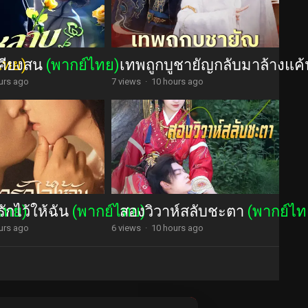
คียงสน
ไทย)
(พากย์ไทย)
เทพถูกบูชายัญกลับมาล้างแค
urs ago
7 views
·
10 hours ago
ักไว้ให้ฉัน
ไทย)
(พากย์ไทย)
สองวิวาห์สลับชะตา
(พากย์ไท
urs ago
6 views
·
10 hours ago