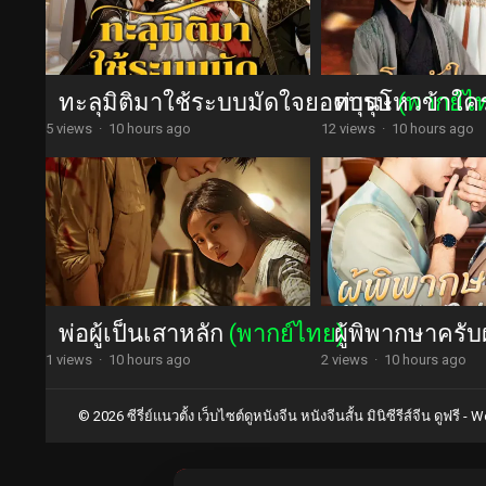
ทะลุมิติมาใช้ระบบมัดใจยอดบุรุษ
ท่านโหวข้าใค
(พากย์ไ
5 views
·
10 hours ago
12 views
·
10 hours ago
พ่อผู้เป็นเสาหลัก
(พากย์ไทย)
ผู้พิพากษาครับ
1 views
·
10 hours ago
2 views
·
10 hours ago
© 2026 ซีรี่ย์แนวตั้ง เว็บไซต์ดูหนังจีน หนังจีนสั้น มินิซีรีส์จีน ดูฟรี -
Wo