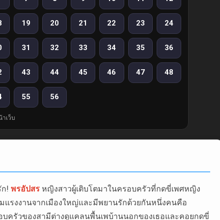
8
19
20
21
22
23
24
0
31
32
33
34
35
36
2
43
44
45
46
47
48
4
55
56
้าเว็บ
รัก!
พรอัปสร
หญิงสาวผู้เติบโตมาในครอบครัวที่กดขี่เพศหญิง
่มแรงงานจากเมืองใหญ่และมีพยานรักด้วยกันหนึ่งคนคือ
่อครอบครัวของสามีต่างดูแคลนพื้นเพบ้านนอกของเธอและคอยกดขี่