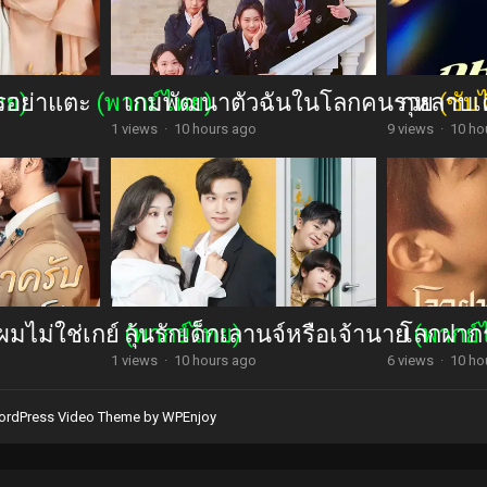
รอย่าแตะ
ทย)
(พากย์ไทย)
เกมพัฒนาตัวฉันในโลกคนรวย
กุหลาบเ
(ซับ
1 views
·
10 hours ago
9 views
·
10 ho
ผมไม่ใช่เกย์
ลุ้นรักเด็กเลานจ์หรือเจ้านาย
(พากย์ไทย)
โลกฝากร
(พากย์
1 views
·
10 hours ago
6 views
·
10 ho
rdPress Video Theme
by
WPEnjoy