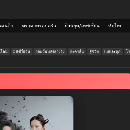
แมนติก
ดราม่าครอบครัว
ย้อนยุค/เทพเซียน
ซับไทย
นไลน์
มินิซีรี่ย์จีน
รอยยิ้มหลังสายรุ้ง
ละครสั้น
สู้ชีวิต
แม่และลูก
โร