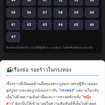
49
50
51
52
53
54
55
56
57
58
59
60
61
62
63
64
65
66
67
ลิงก์ตอนเป็นลิงก์จริง อ่านได้ทั้งผู้ใช้และระบบค้นหา ไม่มีสคริปต์หนักบนหน้าเว็บ
เรื่องย่อ: รอยร้าวในกรงทอง
เรื่องราวที่เปิดเผยด้านมืดของตระกูลมหาเศรษฐีที่ภายนอก
ดูหรูหราและสมบูรณ์แบบราวกับ
“กรงทอง”
แต่ภายในกลับ
เต็มไปด้วยความลับดำมืดและการทรยศหักหลัง
“หญิง
สาว”
ผู้ถูกบีบให้เข้ามาอยู่ในความสัมพันธ์ที่เต็มไปด้วยผล