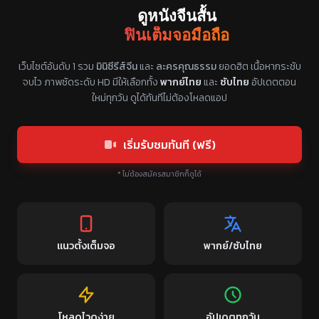
ดูหนังจีนสั้น
ฟินเต็มจอมือถือ
แหล่งรวมซีรี่ย์จีนแนวตั้ง พากย์ไทย ซับไทย
เว็บไซต์อันดับ 1 รวม
มินิซีรีส์จีน
และ
ละครคุณธรรม
ยอดฮิต เนื้อหากระชับ
จบไว ภาพชัดระดับ HD มีให้เลือกทั้ง
พากย์ไทย
และ
ซับไทย
อัปเดตตอน
ใหม่ทุกวัน ดูได้ทันทีไม่ต้องโหลดแอป
เริ่มรับชมทันที (ฟรี)
* ไม่ต้องสมัครสมาชิกก็ดูได้
แนวตั้งเต็มจอ
พากย์/ซับไทย
โหลดไวดูง่าย
อัปเดตทุกวัน