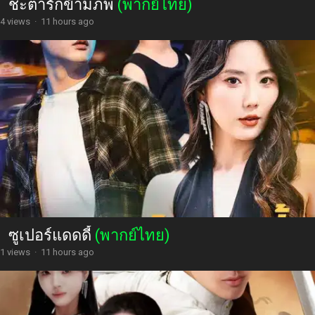
ชะตารักข้ามภพ
(พากย์ไทย)
4 views
·
11 hours ago
ซูเปอร์แดดดี้
(พากย์ไทย)
1 views
·
11 hours ago