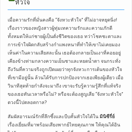
หัวใจ
เมื่อความรักที่มั่นคงคือ “จังหวะหัวใจ” ที่ไม่อาจหยุดนิ่ง!
เรื่องราวของหญิงสาวผู้ทุ่มเทความรักและความภักดี
ทั้งหมดให้แก่ชายผู้เป็นดั่งชีวิตของเธอ ทว่าโชคชะตาและ
การเข้าใจผิดกลับสร้างกำแพงหนาที่ทำให้เขาไม่เคยมอง
เห็นค่าในความเสียสละนั้น เธอต้องกลายเป็นเงาที่คอยอยู่
เคียงข้างท่ามกลางความเย็นชาและหยดน้ำตา จนกระทั่ง
ถึงวันที่ความจริงถูกเปิดเผยว่าทุกจังหวะการเต้นของหัวใจ
ที่เขามีอยู่นั้น ล้วนได้รับการปกป้องจากเธอเพียงผู้เดียว เมื่อ
วินาทีสุดท้ายกำลังจะมาถึง เขาจะรับรู้ความรู้สึกที่แท้จริง
ของเธอทันเวลาหรือไม่? หรือจะต้องสูญเสีย “จังหวะหัวใจ”
ดวงนี้ไปตลอดกาล?
สัมผัสอารมณ์รักที่ลึกซึ้งและบีบคั้นหัวใจได้ใน
มินิซีรี่ย์
เรื่องเยี่ยมที่มาพร้อมเสียงพากย์ไทยคุณภาพ ให้คุณได้อิน