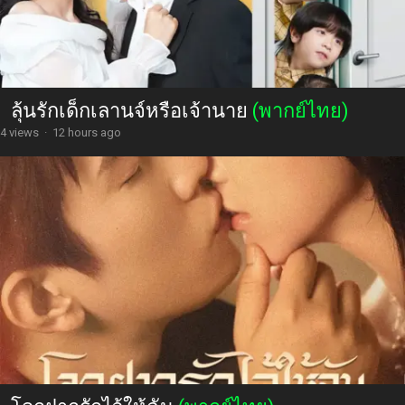
ลุ้นรักเด็กเลานจ์หรือเจ้านาย
(พากย์ไทย)
4 views
·
12 hours ago