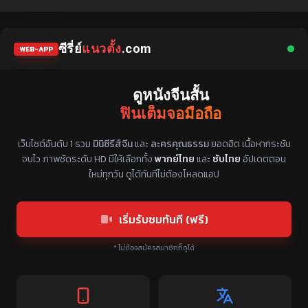
ซีรี่ย์
แนวตั้ง
.com
WEB-APP
ดูหนังจีนสั้น
ฟินเต็มจอมือถือ
แหล่งรวมซีรี่ย์จีนแนวตั้ง พากย์ไทย ซับไทย
เว็บไซต์อันดับ 1 รวม
มินิซีรีส์จีน
และ
ละครคุณธรรม
ยอดฮิต เนื้อหากระชับ
จบไว ภาพชัดระดับ HD มีให้เลือกทั้ง
พากย์ไทย
และ
ซับไทย
อัปเดตตอน
ใหม่ทุกวัน ดูได้ทันทีไม่ต้องโหลดแอป
เริ่มรับชมทันที (ฟรี)
* ไม่ต้องสมัครสมาชิกก็ดูได้