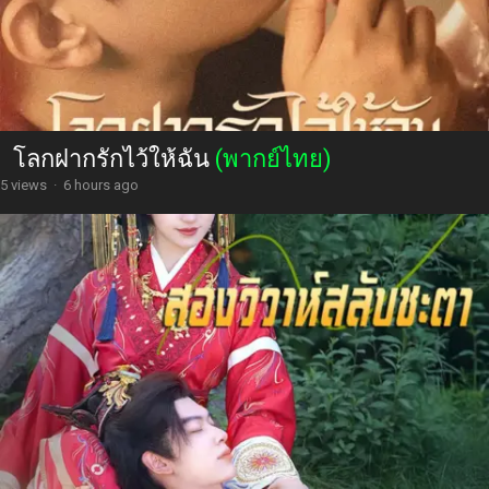
โลกฝากรักไว้ให้ฉัน
(พากย์ไทย)
5 views
·
6 hours ago