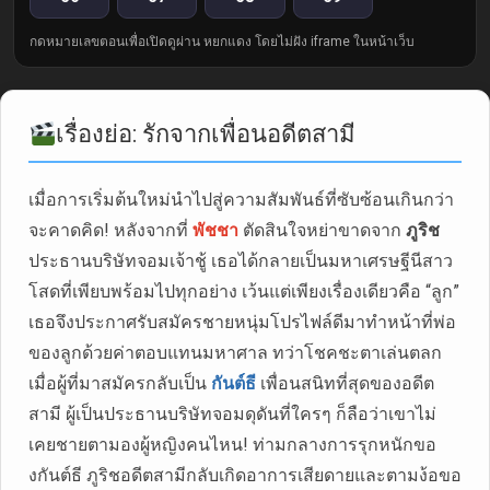
กดหมายเลขตอนเพื่อเปิดดูผ่าน หยกแดง โดยไม่ฝัง iframe ในหน้าเว็บ
เรื่องย่อ: รักจากเพื่อนอดีตสามี
เมื่อการเริ่มต้นใหม่นำไปสู่ความสัมพันธ์ที่ซับซ้อนเกินกว่า
จะคาดคิด! หลังจากที่
พัชชา
ตัดสินใจหย่าขาดจาก
ภูริช
ประธานบริษัทจอมเจ้าชู้ เธอได้กลายเป็นมหาเศรษฐีนีสาว
โสดที่เพียบพร้อมไปทุกอย่าง เว้นแต่เพียงเรื่องเดียวคือ “ลูก”
เธอจึงประกาศรับสมัครชายหนุ่มโปรไฟล์ดีมาทำหน้าที่พ่อ
ของลูกด้วยค่าตอบแทนมหาศาล ทว่าโชคชะตาเล่นตลก
เมื่อผู้ที่มาสมัครกลับเป็น
กันต์ธี
เพื่อนสนิทที่สุดของอดีต
สามี ผู้เป็นประธานบริษัทจอมดุดันที่ใครๆ ก็ลือว่าเขาไม่
เคยชายตามองผู้หญิงคนไหน! ท่ามกลางการรุกหนักขอ
งกันต์ธี ภูริชอดีตสามีกลับเกิดอาการเสียดายและตามง้อขอ