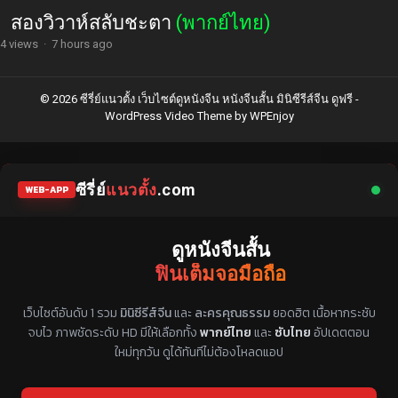
สองวิวาห์สลับชะตา
(พากย์ไทย)
4 views
·
7 hours ago
© 2026 ซีรี่ย์แนวตั้ง เว็บไซต์ดูหนังจีน หนังจีนสั้น มินิซีรีส์จีน ดูฟรี -
WordPress Video Theme
by
WPEnjoy
ซีรี่ย์
แนวตั้ง
.com
WEB-APP
ดูหนังจีนสั้น
ฟินเต็มจอมือถือ
แหล่งรวมซีรี่ย์จีนแนวตั้ง พากย์ไทย ซับไทย
เว็บไซต์อันดับ 1 รวม
มินิซีรีส์จีน
และ
ละครคุณธรรม
ยอดฮิต เนื้อหากระชับ
จบไว ภาพชัดระดับ HD มีให้เลือกทั้ง
พากย์ไทย
และ
ซับไทย
อัปเดตตอน
ใหม่ทุกวัน ดูได้ทันทีไม่ต้องโหลดแอป