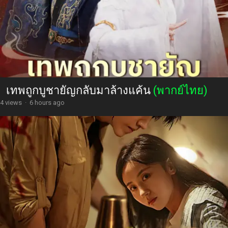
เทพถูกบูชายัญกลับมาล้างแค้น
(พากย์ไทย)
4 views
·
6 hours ago