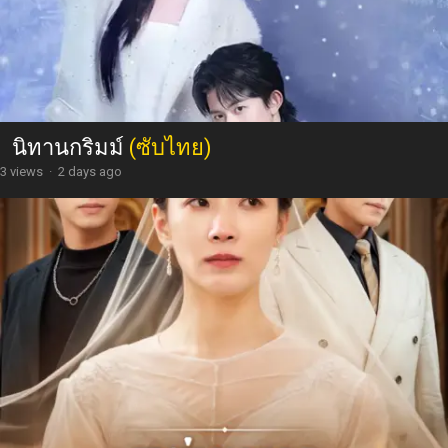
นิทานกริมม์
(ซับไทย)
3 views
·
2 days ago