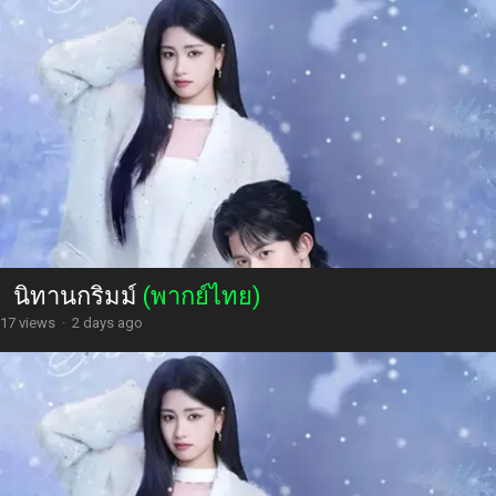
นิทานกริมม์
(พากย์ไทย)
17 views
·
2 days ago