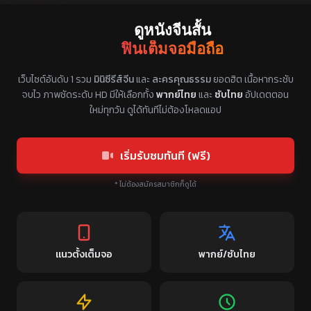
ดูหนังจีนสั้น
ฟินเต็มจอมือถือ
แหล่งรวมซีรี่ย์จีนแนวตั้ง พากย์ไทย ซับไทย
เว็บไซต์อันดับ 1 รวม
มินิซีรีส์จีน
และ
ละครคุณธรรม
ยอดฮิต เนื้อหากระชับ
จบไว ภาพชัดระดับ HD มีให้เลือกทั้ง
พากย์ไทย
และ
ซับไทย
อัปเดตตอน
ใหม่ทุกวัน ดูได้ทันทีไม่ต้องโหลดแอป
เริ่มรับชมทันที (ฟรี)
* ไม่ต้องสมัครสมาชิกก็ดูได้
แนวตั้งเต็มจอ
พากย์/ซับไทย