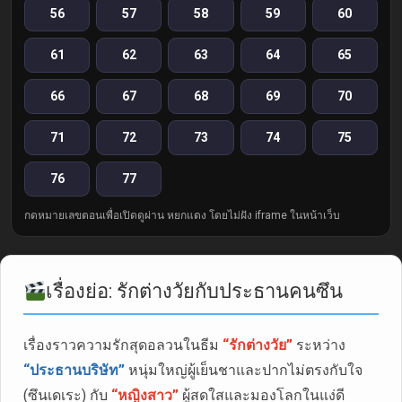
56
57
58
59
60
61
62
63
64
65
66
67
68
69
70
71
72
73
74
75
76
77
กดหมายเลขตอนเพื่อเปิดดูผ่าน หยกแดง โดยไม่ฝัง iframe ในหน้าเว็บ
เรื่องย่อ: รักต่างวัยกับประธานคนซึน
เรื่องราวความรักสุดอลวนในธีม
“รักต่างวัย”
ระหว่าง
“ประธานบริษัท”
หนุ่มใหญ่ผู้เย็นชาและปากไม่ตรงกับใจ
(ซึนเดเระ) กับ
“หญิงสาว”
ผู้สดใสและมองโลกในแง่ดี