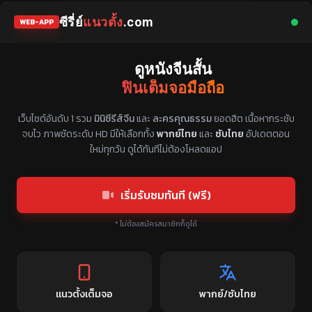
ซีรี่ย์
แนวตั้ง
.com
WEB-APP
ดูหนังจีนสั้น
ฟินเต็มจอมือถือ
แหล่งรวมซีรี่ย์จีนแนวตั้ง พากย์ไทย ซับไทย
เว็บไซต์อันดับ 1 รวม
มินิซีรีส์จีน
และ
ละครคุณธรรม
ยอดฮิต เนื้อหากระชับ
จบไว ภาพชัดระดับ HD มีให้เลือกทั้ง
พากย์ไทย
และ
ซับไทย
อัปเดตตอน
ใหม่ทุกวัน ดูได้ทันทีไม่ต้องโหลดแอป
เริ่มรับชมทันที (ฟรี)
* ไม่ต้องสมัครสมาชิกก็ดูได้
แนวตั้งเต็มจอ
พากย์/ซับไทย