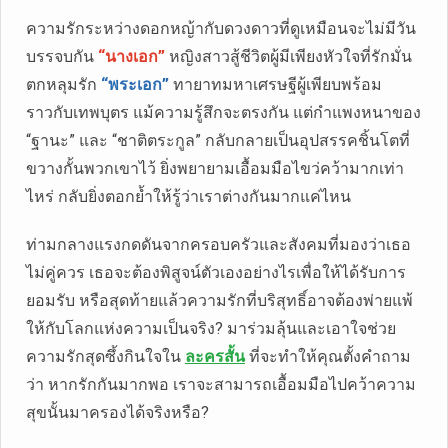
ความรักระหว่างดอกหญ้ากับดวงดาวที่ดูเหมือนจะไม่มีวัน
บรรจบกัน
“นางเอก”
หญิงสาวสู้ชีวิตผู้มีเพียงหัวใจที่รักมั่น
ตกหลุมรัก
“พระเอก”
ทายาทมหาเศรษฐีผู้เพียบพร้อม
ราวกับเทพบุตร แม้ความรู้สึกจะตรงกัน แต่กำแพงหนาของ
“ฐานะ” และ “ชาติตระกูล” กลับกลายเป็นอุปสรรคชิ้นโตที่
ขวางกั้นพวกเขาไว้ ยิ่งพยายามเอื้อมมือไขว่คว้ามากเท่า
ไหร่ กลับยิ่งตอกย้ำให้รู้ว่าเราต่างกันมากแค่ไหน
ท่ามกลางแรงกดดันจากครอบครัวและสังคมที่มองว่าเธอ
ไม่คู่ควร เธอจะต้องพิสูจน์ตัวเองอย่างไรเพื่อให้ได้รับการ
ยอมรับ หรือสุดท้ายแล้วความรักที่บริสุทธิ์อาจต้องพ่ายแพ้
ให้กับโลกแห่งความเป็นจริง? มาร่วมลุ้นและเอาใจช่วย
ความรักสุดซึ้งกินใจใน
ละครสั้น
ที่จะทำให้คุณตั้งคำถาม
ว่า หากรักกันมากพอ เราจะสามารถเอื้อมมือไปคว้าความ
สุขนั้นมาครองได้จริงหรือ?