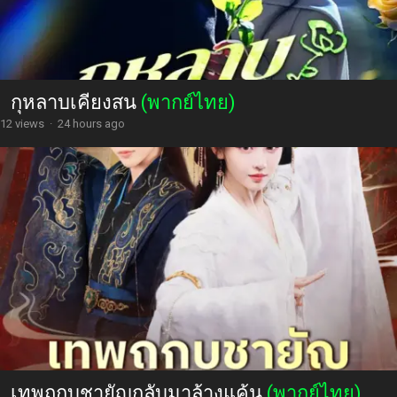
กุหลาบเคียงสน
(พากย์ไทย)
12 views
·
24 hours ago
เทพถูกบูชายัญกลับมาล้างแค้น
(พากย์ไทย)