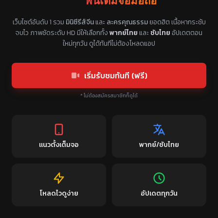
ฟินเต็มจอมือถือ
แหล่งรวมซีรี่ย์จีนแนวตั้ง พากย์ไทย ซับไทย
เว็บไซต์อันดับ 1 รวม
มินิซีรีส์จีน
และ
ละครคุณธรรม
ยอดฮิต เนื้อหากระชับ
จบไว ภาพชัดระดับ HD มีให้เลือกทั้ง
พากย์ไทย
และ
ซับไทย
อัปเดตตอน
ใหม่ทุกวัน ดูได้ทันทีไม่ต้องโหลดแอป
เริ่มรับชมทันที (ฟรี)
* ไม่ต้องสมัครสมาชิกก็ดูได้
แนวตั้งเต็มจอ
พากย์/ซับไทย
โหลดไวดูง่าย
อัปเดตทุกวัน