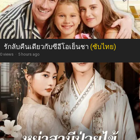
รักลับคืนเดียวกับซีอีโอเย็นชา
(ซับไทย)
0 views
·
5 hours ago