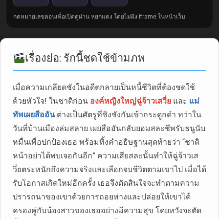
กดหมายเลขตอนเพื่อเปิดดูผ่าน หยกแดง โดยไม่ฝัง iframe ในหน้าเว็บ
เรื่องย่อ: รักนี้ชดใช้ข้ามภพ
เมื่อความเกลียดชังในอดีตกลายเป็นหนี้ชีวิตที่ต้องชดใช้
ด้วยหัวใจ! ในชาติก่อน
องค์หญิงใหญ่ฉู่จ้าวเสวี่ย
และ
แม่
ทัพเผยสืออัน
ต่างเป็นศัตรูที่ชิงชังกันเข้ากระดูกดำ ทว่าใน
วันที่บ้านเมืองล่มสลาย เผยสืออันกลับยอมสละชีพรับธนูนับ
หมื่นเพื่อปกป้องเธอ พร้อมทิ้งคำอธิษฐานสุดท้ายว่า “ชาติ
หน้าอย่าได้พบเจอกันอีก” ความเสียสละนั้นทำให้ฉู่จ้าวเส
วี่ยตระหนักถึงความจริงและเลือกจบชีวิตตามเขาไป เมื่อได้
รับโอกาสเกิดใหม่อีกครั้ง เธอจึงตัดสินใจจะทำตามความ
ปรารถนาของเขาด้วยการถอยห่างและปล่อยให้เขาได้
ครองคู่กับน้องสาวของเธออย่างมีความสุข โดยหวังจะตัด