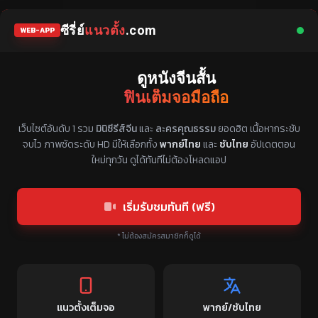
ซีรี่ย์
แนวตั้ง
.com
WEB-APP
ดูหนังจีนสั้น
ฟินเต็มจอมือถือ
แหล่งรวมซีรี่ย์จีนแนวตั้ง พากย์ไทย ซับไทย
เว็บไซต์อันดับ 1 รวม
มินิซีรีส์จีน
และ
ละครคุณธรรม
ยอดฮิต เนื้อหากระชับ
จบไว ภาพชัดระดับ HD มีให้เลือกทั้ง
พากย์ไทย
และ
ซับไทย
อัปเดตตอน
ใหม่ทุกวัน ดูได้ทันทีไม่ต้องโหลดแอป
เริ่มรับชมทันที (ฟรี)
* ไม่ต้องสมัครสมาชิกก็ดูได้
แนวตั้งเต็มจอ
พากย์/ซับไทย