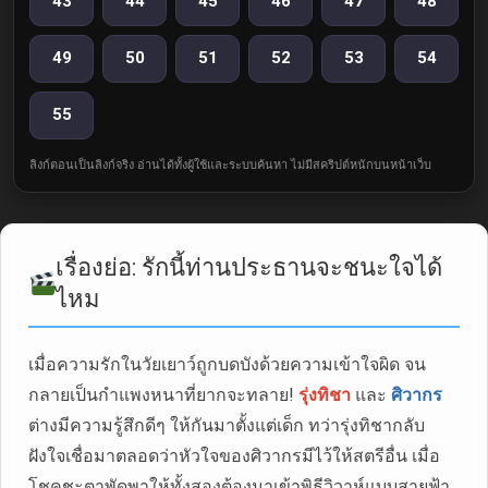
43
44
45
46
47
48
49
50
51
52
53
54
55
ลิงก์ตอนเป็นลิงก์จริง อ่านได้ทั้งผู้ใช้และระบบค้นหา ไม่มีสคริปต์หนักบนหน้าเว็บ
เรื่องย่อ: รักนี้ท่านประธานจะชนะใจได้
ไหม
เมื่อความรักในวัยเยาว์ถูกบดบังด้วยความเข้าใจผิด จน
กลายเป็นกำแพงหนาที่ยากจะทลาย!
รุ่งทิชา
และ
ศิวากร
ต่างมีความรู้สึกดีๆ ให้กันมาตั้งแต่เด็ก ทว่ารุ่งทิชากลับ
ฝังใจเชื่อมาตลอดว่าหัวใจของศิวากรมีไว้ให้สตรีอื่น เมื่อ
โชคชะตาพัดพาให้ทั้งสองต้องมาเข้าพิธีวิวาห์แบบสายฟ้า