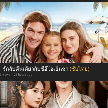
รักลับคืนเดียวกับซีอีโอเย็นชา
(ซับไทย)
3 views
·
23 hours ago